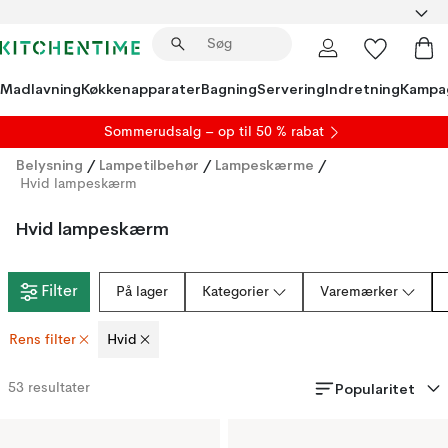
Madlavning
Køkkenapparater
Bagning
Servering
Indretning
Kampa
S
ommerudsalg
– op til 50 % rabat
Belysning
/
Lampetilbehør
/
Lampeskærme
/
Hvid lampeskærm
Hvid lampeskærm
Filter
På lager
Kategorier
Varemærker
Rens filter
Hvid
Popularitet
53
resultater