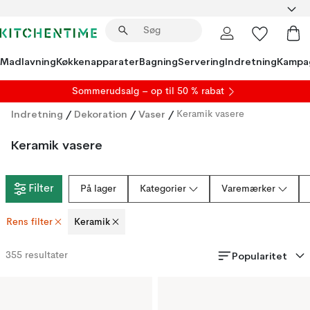
Madlavning
Køkkenapparater
Bagning
Servering
Indretning
Kampa
S
ommerudsalg
– op til 50 % rabat
Indretning
/
Dekoration
/
Vaser
/
Keramik vasere
Keramik vasere
Filter
På lager
Kategorier
Varemærker
Rens filter
Keramik
Popularitet
355
resultater