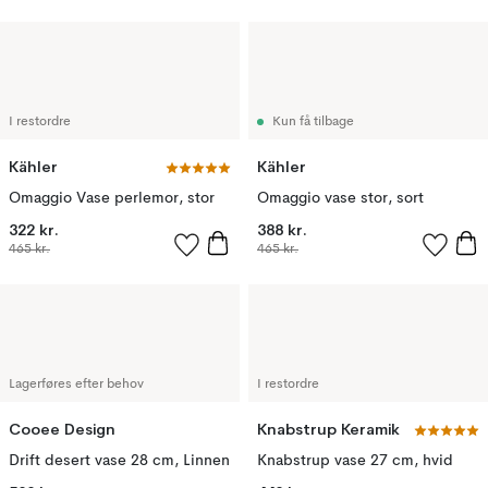
I restordre
Kun få tilbage
Kähler
Kähler
Omaggio Vase perlemor, stor
Omaggio vase stor, sort
322 kr.
388 kr.
465 kr.
465 kr.
Lagerføres efter behov
I restordre
Cooee Design
Knabstrup Keramik
Drift desert vase 28 cm, Linnen
Knabstrup vase 27 cm, hvid