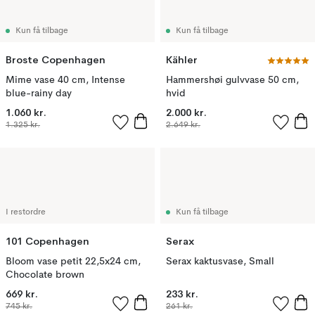
Kun få tilbage
Kun få tilbage
Broste Copenhagen
Kähler
Mime vase 40 cm, Intense
Hammershøi gulvvase 50 cm,
blue-rainy day
hvid
1.060 kr.
2.000 kr.
1.325 kr.
2.649 kr.
I restordre
Kun få tilbage
101 Copenhagen
Serax
Bloom vase petit 22,5x24 cm,
Serax kaktusvase, Small
Chocolate brown
669 kr.
233 kr.
745 kr.
261 kr.