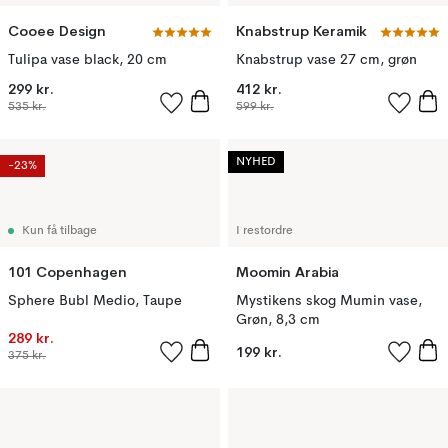
Cooee Design
Knabstrup Keramik
Tulipa vase black, 20 cm
Knabstrup vase 27 cm, grøn
299 kr.
412 kr.
535 kr.
599 kr.
NYHED
-23%
Kun få tilbage
I restordre
101 Copenhagen
Moomin Arabia
Sphere Bubl Medio, Taupe
Mystikens skog Mumin vase,
Grøn, 8,3 cm
289 kr.
199 kr.
375 kr.