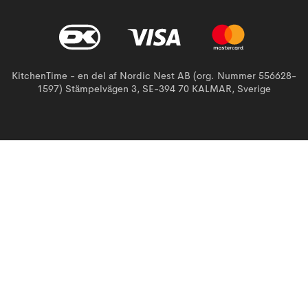
KitchenTime - en del af Nordic Nest AB (org. Nummer 556628-
1597) Stämpelvägen 3, SE-394 70 KALMAR, Sverige