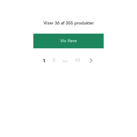
Viser 36 af 355 produkter
Vis flere
1
...
2
10