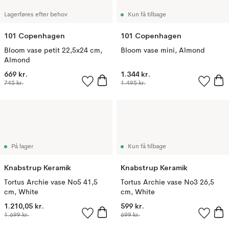
Lagerføres efter behov
Kun få tilbage
101 Copenhagen
101 Copenhagen
Bloom vase petit 22,5x24 cm,
Bloom vase mini, Almond
Almond
669 kr.
1.344 kr.
745 kr.
1.495 kr.
På lager
Kun få tilbage
Knabstrup Keramik
Knabstrup Keramik
Tortus Archie vase No5 41,5
Tortus Archie vase No3 26,5
cm, White
cm, White
1.210,05 kr.
599 kr.
1.699 kr.
699 kr.