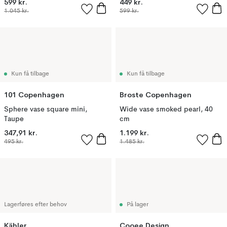
599 kr.
449 kr.
1.045 kr.
599 kr.
Kun få tilbage
Kun få tilbage
101 Copenhagen
Broste Copenhagen
Sphere vase square mini,
Wide vase smoked pearl, 40
Taupe
cm
347,91 kr.
1.199 kr.
495 kr.
1.485 kr.
Lagerføres efter behov
På lager
Kähler
Cooee Design