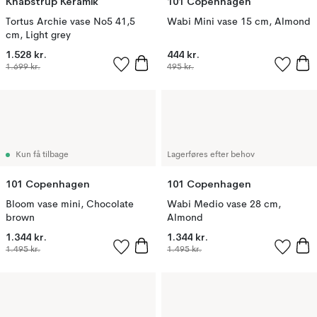
Knabstrup Keramik
101 Copenhagen
Tortus Archie vase No5 41,5
Wabi Mini vase 15 cm, Almond
cm, Light grey
1.528 kr.
444 kr.
1.699 kr.
495 kr.
Kun få tilbage
Lagerføres efter behov
101 Copenhagen
101 Copenhagen
Bloom vase mini, Chocolate
Wabi Medio vase 28 cm,
brown
Almond
1.344 kr.
1.344 kr.
1.495 kr.
1.495 kr.