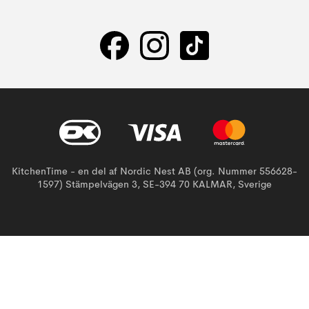
KitchenTime - en del af Nordic Nest AB (org. Nummer 556628-
1597) Stämpelvägen 3, SE-394 70 KALMAR, Sverige