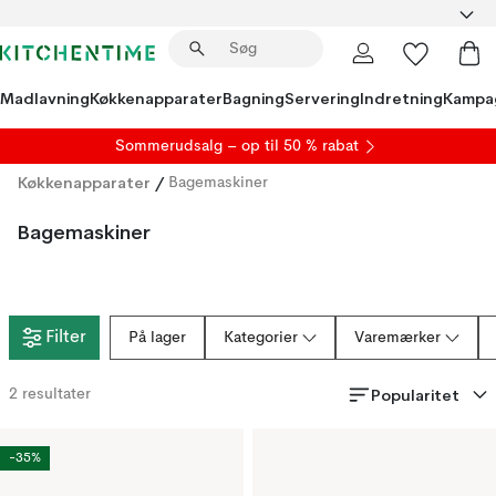
Madlavning
Køkkenapparater
Bagning
Servering
Indretning
Kampa
S
ommerudsalg
– op til 50 % rabat
Køkkenapparater
/
Bagemaskiner
Bagemaskiner
Filter
På lager
Kategorier
Varemærker
Popularitet
2
resultater
-35%