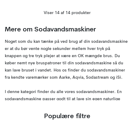
Viser 14 af 14 produkter
Mere om Sodavandsmaskiner
Noget som du kan tænke på ved brug af din sodavandsmaskine
er at du bør vente nogle sekunder mellem hver tryk på
knappen og tre tryk plejer at være en OK mængde brus. Du
køber nemt nye bruspatroner til din sodavandsmaskine så du
kan lave bruset i vandet. Hos os finder du sodavandsmaskiner
fra kendte varemærker som Aarke, Aqvia, Sodastream og iSi.
I denne kategori finder du alle vores sodavandsmaskiner. En
sodavandsmaskine passer godt til at lave sin egen naturlige
sodavand eller danskvand. Du kan endda lave din egen
sodavand i alle mulige typer af smage. Du kan købe forskellige
Populære filtre
flasker med smagstilsætning til dit sodavand. Du kan ofte finde
disse smagstilsættere i normale butikker.