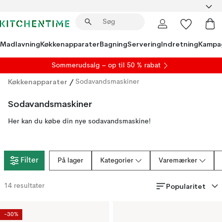
Madlavning
Køkkenapparater
Bagning
Servering
Indretning
Kampa
S
ommerudsalg
– op til 50 % rabat
Køkkenapparater
/
Sodavandsmaskiner
Sodavandsmaskiner
Her kan du købe din nye sodavandsmaskine!
Filter
På lager
Kategorier
Varemærker
Popularitet
14
resultater
-30%