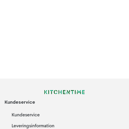
Hvis du skaffer dig en sodavandsmaskine så kan du spare
penge da du får mere sodavand eller danskvand ved at lave den
i din sodavandsmaskine end hvis du skulle have købt samme
mængde sodavand, hvilket havde blevet rigtig dyrt. En
sodavandsmaskine er endda et miljøvenligt valg da du ikke
køber de flasker som du ellers havde gjort. Her bruger du nemt
din sodavandsmaskines flasker om og om igen. Her hos os
finder du sodavandsmaskiner i forskellige prisklasser og
modeller.
Kundeservice
Kundeservice
Leveringsinformation