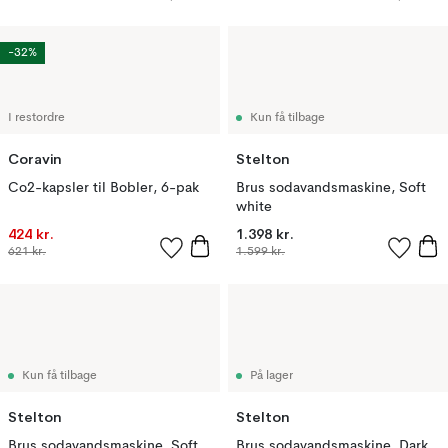
-32%
I restordre
Kun få tilbage
Coravin
Stelton
Co2-kapsler til Bobler, 6-pak
Brus sodavandsmaskine, Soft
white
424 kr.
1.398 kr.
621 kr.
1.599 kr.
Kun få tilbage
På lager
Stelton
Stelton
Brus sodavandsmaskine, Soft
Brus sodavandsmaskine, Dark