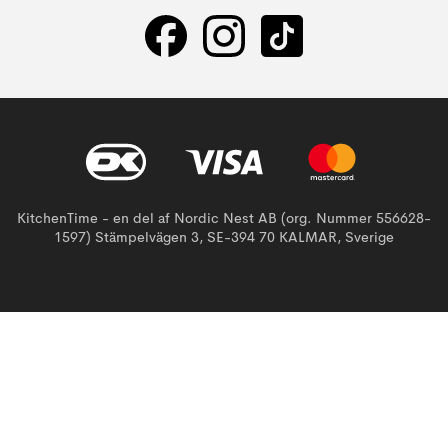
KitchenTime - en del af Nordic Nest AB (org. Nummer 556628-
1597) Stämpelvägen 3, SE-394 70 KALMAR, Sverige