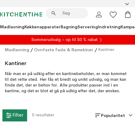
Madlavning
Køkkenapparater
Bagning
Servering
Indretning
Kampa
S
ommerudsalg
– op til 50 % rabat
Madlavning
/
Ovnfaste Fade & Ramekiner
/
Kantiner
Kantiner
Når man er på udkig efter en kantinebeholder, er man kommet
til det rette sted. Her fås et bredt og unikt udvalg, og man kan
finde det, der er behov for. Alle produkter passer ind i en
kantine, og det er blot at gå på udkig efter det, der ønskes.
Popularitet
Filter
0
resultater