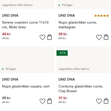
Lagerføres efter behov
På lager
LIND DNA
LIND DNA
Serene coasters curve 11x13
Nupo glasbrikker curve,
cm, Mole Grey
mørkegrøn
44 kr.
28 kr.
49 kr.
39 kr.
-21%
På lager
Lagerføres efter behov
LIND DNA
LIND DNA
Nupo glasbrikker square, sort
Corduroy glasbrikker curve,
Clay Brown
28 kr.
31 kr.
39 kr.
39 kr.