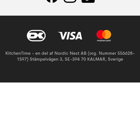
KitchenTime - en del af Nordic Nest AB (org. Nummer 556628-
1597) Stämpelvägen 3, SE-394 70 KALMAR, Sverige