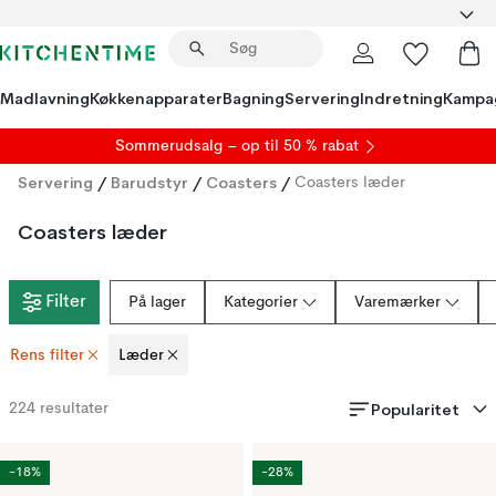
Madlavning
Køkkenapparater
Bagning
Servering
Indretning
Kampa
S
ommerudsalg
– op til 50 % rabat
Servering
/
Barudstyr
/
Coasters
/
Coasters læder
Coasters læder
Filter
På lager
Kategorier
Varemærker
Rens filter
Læder
Popularitet
224
resultater
-18%
-28%