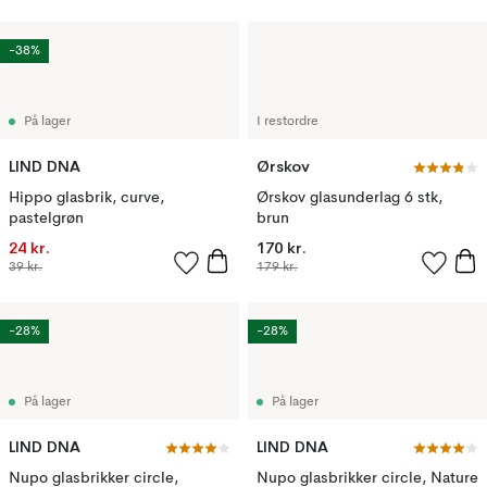
-38%
På lager
I restordre
LIND DNA
Ørskov
Hippo glasbrik, curve,
Ørskov glasunderlag 6 stk,
pastelgrøn
brun
24 kr.
170 kr.
39 kr.
179 kr.
-28%
-28%
På lager
På lager
LIND DNA
LIND DNA
Nupo glasbrikker circle,
Nupo glasbrikker circle, Nature