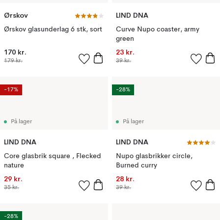
Ørskov
LIND DNA
Ørskov glasunderlag 6 stk, sort
Curve Nupo coaster, army
green
170 kr.
23 kr.
179 kr.
39 kr.
-17%
-28%
På lager
På lager
LIND DNA
LIND DNA
Core glasbrik square , Flecked
Nupo glasbrikker circle,
nature
Burned curry
29 kr.
28 kr.
35 kr.
39 kr.
-28%