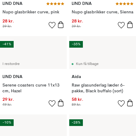
LIND DNA
LIND DNA
Nupo glasbrikker curve, pink
Nupo glasbrikker curve, Sienna
28 kr.
28 kr.
39 kr.
39 kr.
-41%
-35%
I restordre
Kun få tilbage
LIND DNA
Aida
Serene coasters curve 11x13
Raw glasunderlag læder 6-
cm, Hazel
pakke, Black buffalo (sort)
29 kr.
58 kr.
49 kr.
89 kr.
-10%
-28%