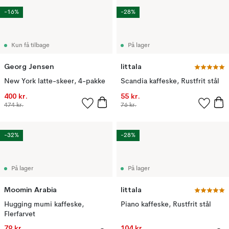
-16%
-28%
Kun få tilbage
På lager
Georg Jensen
Iittala
New York latte-skeer, 4-pakke
Scandia kaffeske, Rustfrit stål
400 kr.
55 kr.
474 kr.
76 kr.
-32%
-28%
På lager
På lager
Moomin Arabia
Iittala
Hugging mumi kaffeske,
Piano kaffeske, Rustfrit stål
Flerfarvet
79 kr.
104 kr.