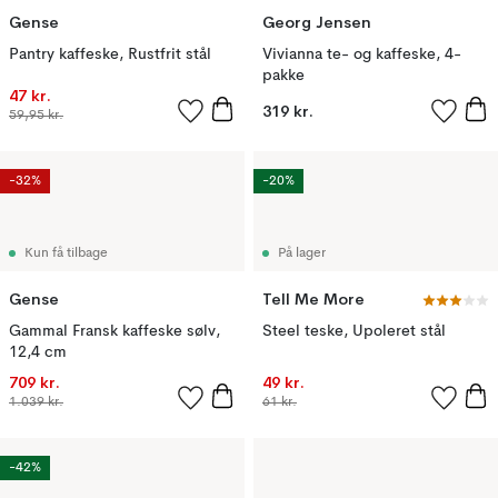
Gense
Georg Jensen
Pantry kaffeske, Rustfrit stål
Vivianna te- og kaffeske, 4-
pakke
47 kr.
319 kr.
59,95 kr.
-32%
-20%
Kun få tilbage
På lager
Gense
Tell Me More
Gammal Fransk kaffeske sølv,
Steel teske, Upoleret stål
12,4 cm
709 kr.
49 kr.
1.039 kr.
61 kr.
-42%