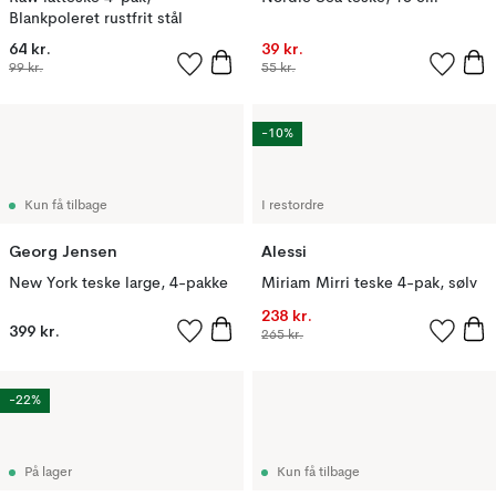
Blankpoleret rustfrit stål
64 kr.
39 kr.
99 kr.
55 kr.
-10%
Kun få tilbage
I restordre
Georg Jensen
Alessi
New York teske large, 4-pakke
Miriam Mirri teske 4-pak, sølv
238 kr.
399 kr.
265 kr.
-22%
På lager
Kun få tilbage