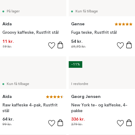
På lager
Kun få tilbage
Aida
Gense
Groovy kaffeske, Rustfrit stål
Fuga teske, Rustfrit stål
11 kr.
54 kr.
19 kr.
69,95 kr.
-11%
Kun få tilbage
I restordre
Aida
Georg Jensen
Raw kaffeske 4-pak, Rustfrit
New York te- og kaffeske, 4-
stål
pakke
64 kr.
336 kr.
99 kr.
379 kr.