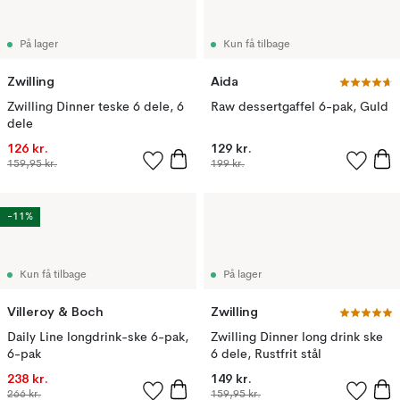
På lager
Kun få tilbage
Zwilling
Aida
Zwilling Dinner teske 6 dele, 6
Raw dessertgaffel 6-pak, Guld
dele
126 kr.
129 kr.
159,95 kr.
199 kr.
-11%
Kun få tilbage
På lager
Villeroy & Boch
Zwilling
Daily Line longdrink-ske 6-pak,
Zwilling Dinner long drink ske
6-pak
6 dele, Rustfrit stål
238 kr.
149 kr.
266 kr.
159,95 kr.