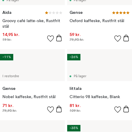
På lager
På lager
Aida
Gense
Groovy café latte-ske, Rustfrit
Oxford kaffeske, Rustfrit stål
stål
14,95 kr.
59 kr.
19 kr.
79,95 kr.
-11%
-26%
I restordre
På lager
Gense
Iittala
Nobel kaffeske, Rustfrit stål
Citterio 98 kaffeske, Blank
71 kr.
81 kr.
79,95 kr.
109 kr.
-35%