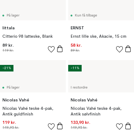
På lager
Kun få tilbage
Iittala
ERNST
Citterio 98 latteske, Blank
Ernst lille ske, Akacie, 15 cm
89 kr.
58 kr.
119 kr.
89 kr.
-21%
-11%
På lager
I restordre
Nicolas Vahé
Nicolas Vahé
Nicolas Vahé teske 4-pak,
Nicolas Vahé teske 4-pak,
Antik guldfinish
Antik sølvfinish
119 kr.
133,90 kr.
149,95 kr.
149,95 kr.