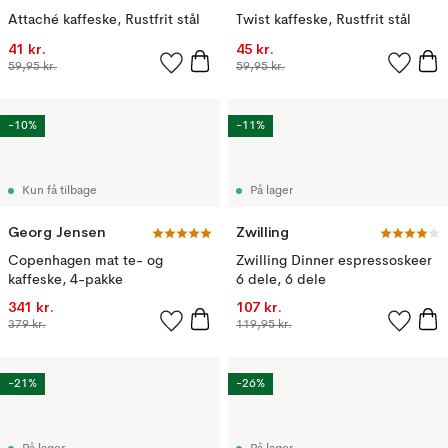
Attaché kaffeske, Rustfrit stål
Twist kaffeske, Rustfrit stål
41 kr.
45 kr.
59,95 kr.
59,95 kr.
-10%
-11%
Kun få tilbage
På lager
Georg Jensen
Zwilling
Copenhagen mat te- og
Zwilling Dinner espressoskeer
kaffeske, 4-pakke
6 dele, 6 dele
341 kr.
107 kr.
379 kr.
119,95 kr.
-21%
-26%