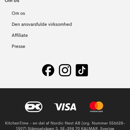
Om os
Om os
Den ansvarsfulde virksomhed
Affiliate
Presse
KitchenTime - en del af Nordic Nest AB (org. Nummer 556628-
1597) Stämpelvägen 3, SE-394 70 KALMAR, Sverige