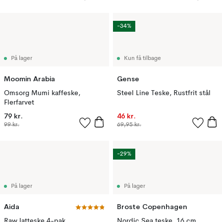
-34%
På lager
Kun få tilbage
Moomin Arabia
Gense
Omsorg Mumi kaffeske,
Steel Line Teske, Rustfrit stål
Flerfarvet
79 kr.
46 kr.
99 kr.
69,95 kr.
-29%
På lager
På lager
Aida
Broste Copenhagen
Raw latteske 4-pak,
Nordic Sea teske, 16 cm