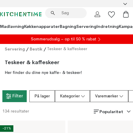
Madlavning
Køkkenapparater
Bagning
Servering
Indretning
Kampa
S
ommerudsalg
– op til 50 % rabat
Servering
/
Bestik
/
Teskeer & kaffeskeer
Teskeer & kaffeskeer
Her finder du dine nye kaffe- & teskeer!
Filter
På lager
Kategorier
Varemærker
Popularitet
134
resultater
-21%