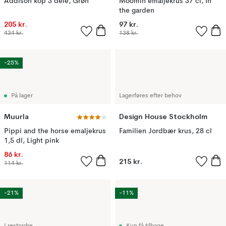
Addison kop 3 dele, Grøn
Moomin emaljekrus 37 cl, In
the garden
205 kr.
97 kr.
434 kr.
138 kr.
-25%
På lager
Lagerføres efter behov
Muurla
Design House Stockholm
Pippi and the horse emaljekrus
Familien Jordbær krus, 28 cl
1,5 dl, Light pink
86 kr.
215 kr.
114 kr.
-21%
-11%