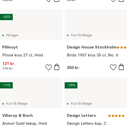
165 kr.
99 kr.
-32%
På lager
Kun få tilbage
Pillivuyt
Design House Stockholm
Plissé krus 27 cl, Hvid
Birds 1967 krus 35 cl, No. 6
121 kr.
250 kr.
179 kr.
-11%
-10%
Kun få tilbage
Kun få tilbage
Villeroy & Boch
Design Letters
Anmut Gold tekop, Hvid
Design Letters kop, C