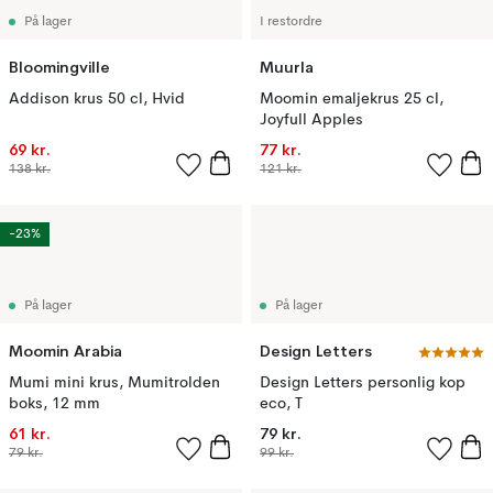
På lager
I restordre
Bloomingville
Muurla
Addison krus 50 cl, Hvid
Moomin emaljekrus 25 cl,
Joyfull Apples
69 kr.
77 kr.
138 kr.
121 kr.
-23%
På lager
På lager
Moomin Arabia
Design Letters
Mumi mini krus, Mumitrolden
Design Letters personlig kop
boks, 12 mm
eco, T
61 kr.
79 kr.
79 kr.
99 kr.