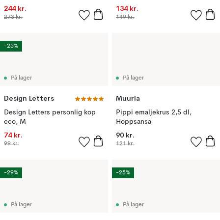
244 kr.
134 kr.
273 kr.
149 kr.
-25%
På lager
På lager
Design Letters
Muurla
Design Letters personlig kop
Pippi emaljekrus 2,5 dl,
eco, M
Hoppsansa
74 kr.
90 kr.
99 kr.
121 kr.
-29%
-25%
På lager
På lager