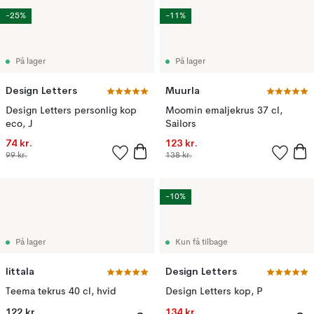
-25%
-11%
På lager
På lager
Design Letters
Muurla
Design Letters personlig kop
Moomin emaljekrus 37 cl,
eco, J
Sailors
74 kr.
123 kr.
99 kr.
138 kr.
-10%
På lager
Kun få tilbage
Iittala
Design Letters
Teema tekrus 40 cl, hvid
Design Letters kop, P
122 kr.
134 kr.