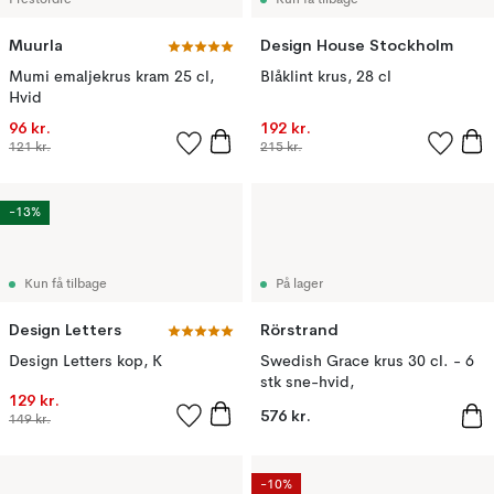
I restordre
Kun få tilbage
Muurla
Design House Stockholm
Mumi emaljekrus kram 25 cl,
Blåklint krus, 28 cl
Hvid
96 kr.
192 kr.
121 kr.
215 kr.
-13%
Kun få tilbage
På lager
Design Letters
Rörstrand
Design Letters kop, K
Swedish Grace krus 30 cl. - 6
stk sne-hvid,
129 kr.
576 kr.
149 kr.
-10%