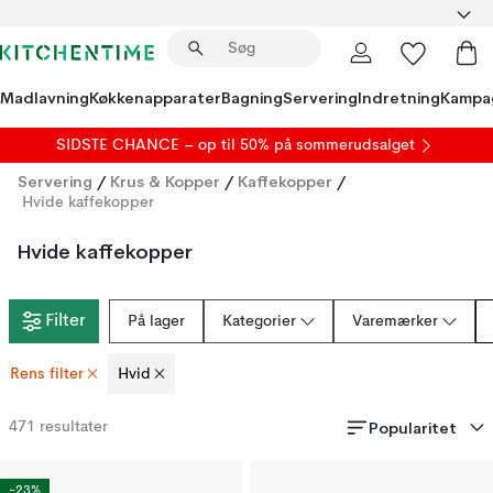
Madlavning
Køkkenapparater
Bagning
Servering
Indretning
Kampa
SIDSTE CHANCE – op til 50% på
sommerudsalget
Servering
/
Krus & Kopper
/
Kaffekopper
/
Hvide kaffekopper
Hvide kaffekopper
Filter
På lager
Kategorier
Varemærker
Rens filter
Hvid
Popularitet
471
resultater
-23%