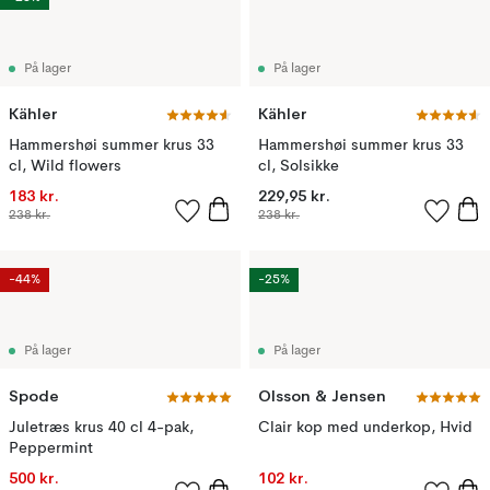
På lager
På lager
Kähler
Kähler
Hammershøi summer krus 33
Hammershøi summer krus 33
cl, Wild flowers
cl, Solsikke
183 kr.
229,95 kr.
238 kr.
238 kr.
-44%
-25%
På lager
På lager
Spode
Olsson & Jensen
Juletræs krus 40 cl 4-pak,
Clair kop med underkop, Hvid
Peppermint
500 kr.
102 kr.