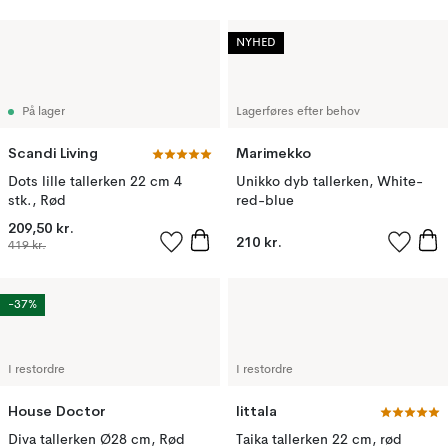
NYHED
På lager
Lagerføres efter behov
Scandi Living
Marimekko
Dots lille tallerken 22 cm 4
Unikko dyb tallerken, White-
stk., Rød
red-blue
209,50 kr.
210 kr.
419 kr.
-37%
I restordre
I restordre
House Doctor
Iittala
Diva tallerken Ø28 cm, Rød
Taika tallerken 22 cm, rød