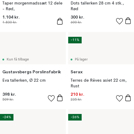
Taper morgenmadssæt 12 dele
Dots tallerken 28 cm 4 stk.,
- Rød,
Rød
1.104 kr.
300 kr.
1.830 kr.
600 kr.
-11%
Kun få tilbage
På lager
Gustavsbergs Porslinsfabrik
Serax
Eva tallerken, Ø 22 cm
Terres de Rêves asiet 22 cm,
Rust
398 kr.
210 kr.
509 kr.
235 kr.
-24%
-26%