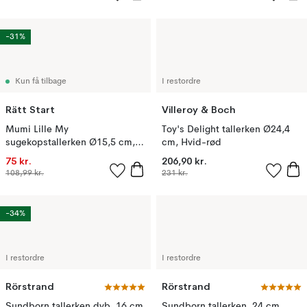
-31%
Kun få tilbage
I restordre
Rätt Start
Villeroy & Boch
Mumi Lille My
Toy's Delight tallerken Ø24,4
sugekopstallerken Ø15,5 cm,
cm, Hvid-rød
Rød
75 kr.
206,90 kr.
108,99 kr.
231 kr.
-34%
I restordre
I restordre
Rörstrand
Rörstrand
Sundborn tallerken dyb, 16 cm
Sundborn tallerken, 24 cm