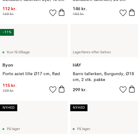
112 kr.
146 kr.
169 kr.
183 kr.
-11%
Kun få tilbage
Lagerføres efter behov
Byon
HAY
Porto asiet lille Ø17 cm, Rød
Barro tallerken, Burgundy, Ø18
cm, 2 stk. pakke
115 kr.
299 kr.
129 kr.
NYHED
NYHED
På lager
På lager