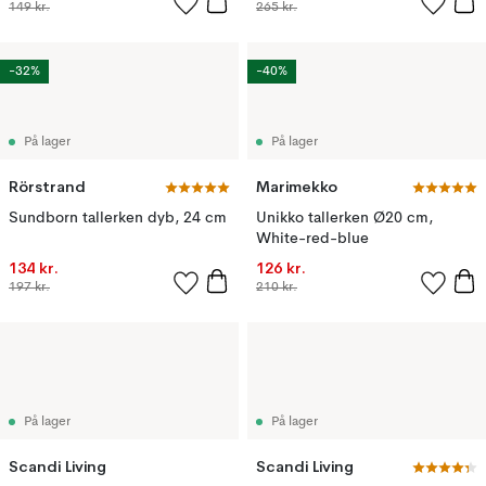
149 kr.
265 kr.
-32%
-40%
På lager
På lager
Rörstrand
Marimekko
Sundborn tallerken dyb, 24 cm
Unikko tallerken Ø20 cm,
White-red-blue
134 kr.
126 kr.
197 kr.
210 kr.
På lager
På lager
Scandi Living
Scandi Living