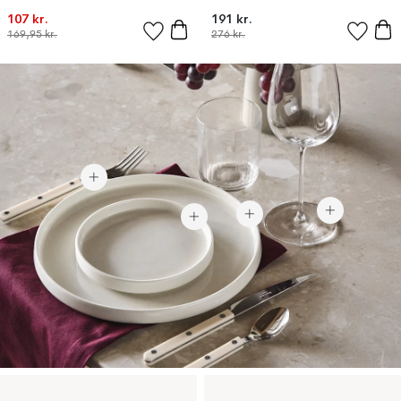
107 kr.
191 kr.
169,95 kr.
276 kr.
1.649 kr.
458 kr
116 kr.
92 kr.