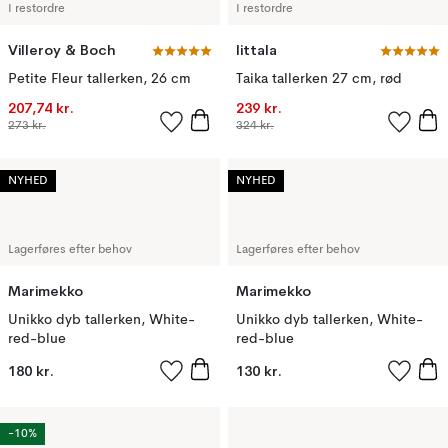
I restordre
I restordre
Villeroy & Boch
Iittala
Petite Fleur tallerken, 26 cm
Taika tallerken 27 cm, rød
207,74 kr.
239 kr.
273 kr.
324 kr.
NYHED
NYHED
Lagerføres efter behov
Lagerføres efter behov
Marimekko
Marimekko
Unikko dyb tallerken, White-
Unikko dyb tallerken, White-
red-blue
red-blue
180 kr.
130 kr.
-10%