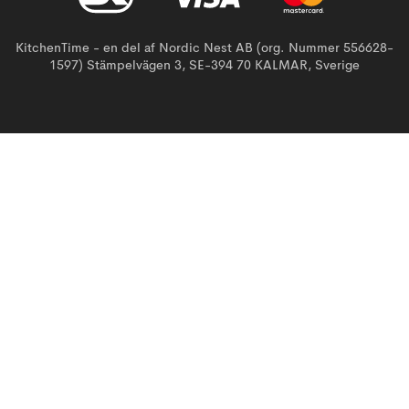
KitchenTime - en del af Nordic Nest AB (org. Nummer 556628-
1597) Stämpelvägen 3, SE-394 70 KALMAR, Sverige