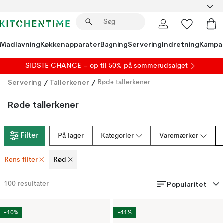
Madlavning
Køkkenapparater
Bagning
Servering
Indretning
Kampa
SIDSTE CHANCE – op til 50% på
sommerudsalget
Servering
/
Tallerkener
/
Røde tallerkener
Røde tallerkener
Filter
På lager
Kategorier
Varemærker
Rens filter
Rød
Popularitet
100
resultater
-10%
-41%