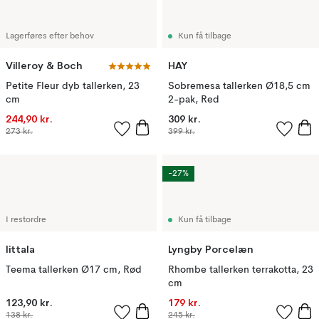
Lagerføres efter behov
Kun få tilbage
Villeroy & Boch
HAY
Petite Fleur dyb tallerken, 23
Sobremesa tallerken Ø18,5 cm
cm
2-pak, Red
244,90 kr.
309 kr.
273 kr.
399 kr.
-27%
I restordre
Kun få tilbage
Iittala
Lyngby Porcelæn
Teema tallerken Ø17 cm, Rød
Rhombe tallerken terrakotta, 23
cm
123,90 kr.
179 kr.
138 kr.
245 kr.