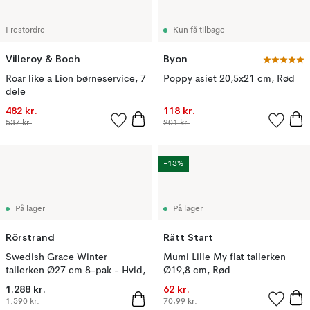
I restordre
Kun få tilbage
Villeroy & Boch
Byon
Roar like a Lion børneservice, 7
Poppy asiet 20,5x21 cm, Rød
dele
482 kr.
118 kr.
537 kr.
201 kr.
-13%
På lager
På lager
Rörstrand
Rätt Start
Swedish Grace Winter
Mumi Lille My flat tallerken
tallerken Ø27 cm 8-pak - Hvid,
Ø19,8 cm, Rød
1.288 kr.
62 kr.
1.590 kr.
70,99 kr.