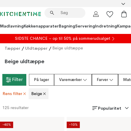
Madlavning
Køkkenapparater
Bagning
Servering
Indretning
Kampa
SIDSTE CHANCE – op til 50% på
sommerudsalget
Tæpper
/
Uldtæpper
/
Beige uldtæppe
Beige uldtæppe
Filter
På lager
Varemærker
Farver
Mate
Rens filter
Beige
Popularitet
125
resultater
-40%
-10%