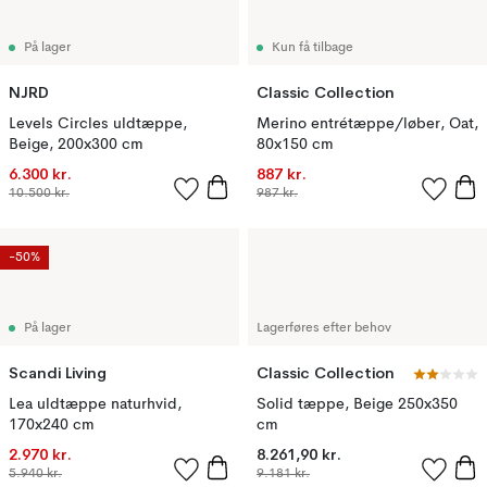
På lager
Kun få tilbage
NJRD
Classic Collection
Levels Circles uldtæppe,
Merino entrétæppe/løber, Oat,
Beige, 200x300 cm
80x150 cm
6.300 kr.
887 kr.
10.500 kr.
987 kr.
-50%
På lager
Lagerføres efter behov
Scandi Living
Classic Collection
Lea uldtæppe naturhvid,
Solid tæppe, Beige 250x350
170x240 cm
cm
2.970 kr.
8.261,90 kr.
5.940 kr.
9.181 kr.