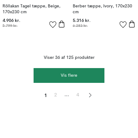
Röllakan Tagel tæppe, Beige,
Berber tæppe, Ivory, 170x230
170x230 cm
cm
4.906 kr.
5.316 kr.
5.799 kr.
6.283 kr.
Viser 36 af 125 produkter
Vis flere
1
...
2
4