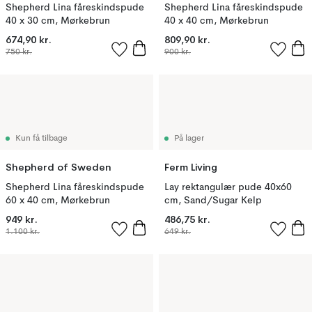
Shepherd Lina fåreskindspude
Shepherd Lina fåreskindspude
40 x 30 cm, Mørkebrun
40 x 40 cm, Mørkebrun
674,90 kr.
809,90 kr.
750 kr.
900 kr.
Kun få tilbage
På lager
Shepherd of Sweden
Ferm Living
Shepherd Lina fåreskindspude
Lay rektangulær pude 40x60
60 x 40 cm, Mørkebrun
cm, Sand/Sugar Kelp
949 kr.
486,75 kr.
1.100 kr.
649 kr.