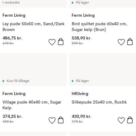
I restordre
På lager
Ferm Living
Ferm Living
Lay pude 50x50 cm, Sand/Dark
Bird quiltet pude 60x40 cm,
Brown
Sugar kelp (Brun)
486,75 kr.
538,90 kr.
649 kr.
599 kr.
Kun få tilbage
På lager
Ferm Living
HKliving
Village pude 40x40 cm, Sugar
Silkepude 25x40 cm, Rustik
Kelp
374,25 kr.
430,90 kr.
499 kr.
479 kr.