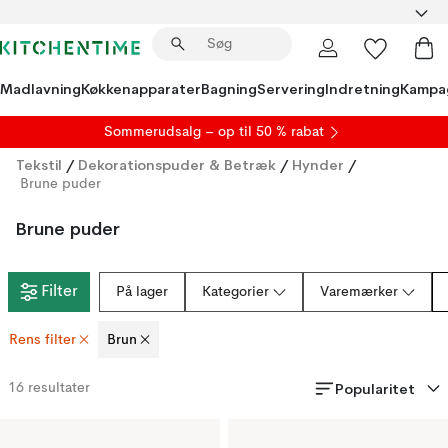
Madlavning
Køkkenapparater
Bagning
Servering
Indretning
Kampa
S
ommerudsalg
– op til 50 % rabat
Tekstil
/
Dekorationspuder & Betræk
/
Hynder
/
Brune puder
Brune puder
Filter
På lager
Kategorier
Varemærker
Rens filter
Brun
Popularitet
16
resultater