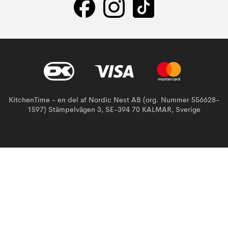
KitchenTime - en del af Nordic Nest AB (org. Nummer 556628-
1597) Stämpelvägen 3, SE-394 70 KALMAR, Sverige