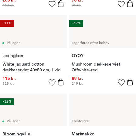
280 kr.
70 kr.
448 kr.
81 kr.
-11%
-59%
På lager
Lagerføres efter behov
Lexington
OYOY
White jaquard cotton
Mushroom dækkeserviet,
dækkeserviet 40x50 cm, Hvid
Offwhite-red
115 kr.
89 kr.
129 kr.
219 kr.
-32%
På lager
I restordre
Bloomingville
Marimekko