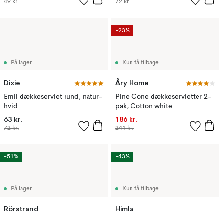
49 kr.
72 kr.
-23%
På lager
Kun få tilbage
Dixie
Åry Home
Emil dækkeserviet rund, natur-
Pine Cone dækkeservietter 2-
hvid
pak, Cotton white
63 kr.
186 kr.
72 kr.
241 kr.
-51%
-43%
På lager
Kun få tilbage
Rörstrand
Himla