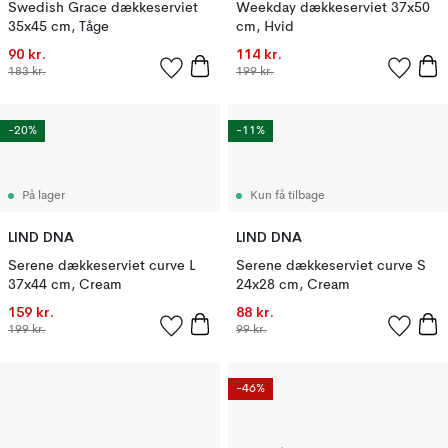
Swedish Grace dækkeserviet
Weekday dækkeserviet 37x50
35x45 cm, Tåge
cm, Hvid
90 kr.
114 kr.
183 kr.
199 kr.
-20%
-11%
På lager
Kun få tilbage
LIND DNA
LIND DNA
Serene dækkeserviet curve L
Serene dækkeserviet curve S
37x44 cm, Cream
24x28 cm, Cream
159 kr.
88 kr.
199 kr.
99 kr.
-46%