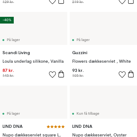
129 kr.
219 kr.
-40%
På lager
På lager
Scandi Living
Guzzini
Loula underlag silikone, Vanilla
Flowers dækkeserviet , White
87 kr.
93 kr.
145 kr.
105 kr.
På lager
Kun få tilbage
LIND DNA
LIND DNA
Nupo dækkeserviet square L,
Nupo dækkeserviet, Oyster