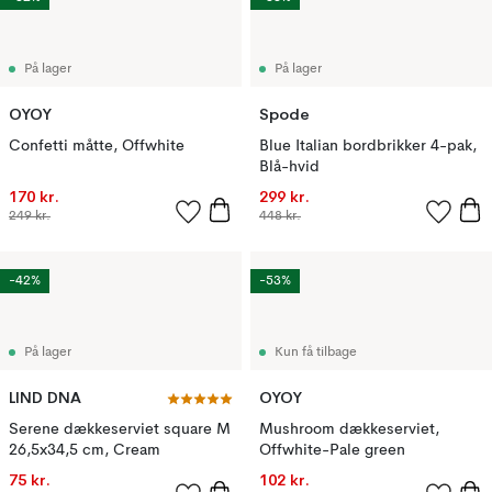
På lager
På lager
OYOY
Spode
Confetti måtte, Offwhite
Blue Italian bordbrikker 4-pak,
Blå-hvid
170 kr.
299 kr.
249 kr.
448 kr.
-42%
-53%
På lager
Kun få tilbage
LIND DNA
OYOY
Serene dækkeserviet square M
Mushroom dækkeserviet,
26,5x34,5 cm, Cream
Offwhite-Pale green
75 kr.
102 kr.