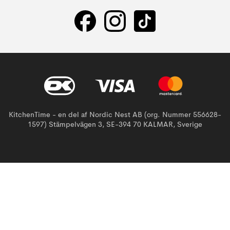
KitchenTime - en del af Nordic Nest AB (org. Nummer 556628-
1597) Stämpelvägen 3, SE-394 70 KALMAR, Sverige