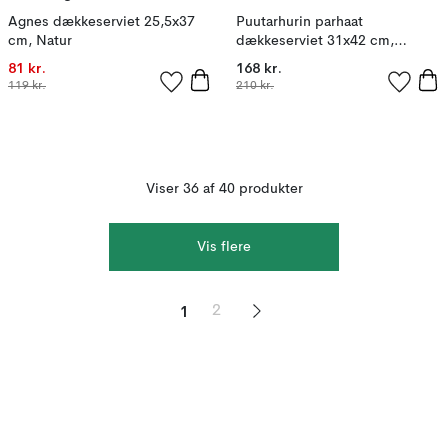
Agnes dækkeserviet 25,5x37
Puutarhurin parhaat
cm, Natur
dækkeserviet 31x42 cm,
White-black-orange
81 kr.
168 kr.
119 kr.
210 kr.
Viser 36 af 40 produkter
Vis flere
1
2