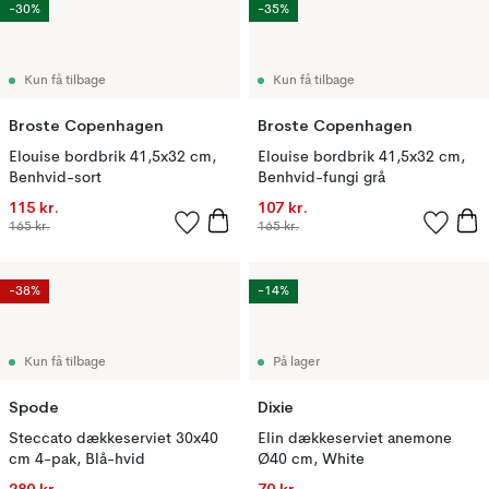
-30%
-35%
Kun få tilbage
Kun få tilbage
Broste Copenhagen
Broste Copenhagen
Elouise bordbrik 41,5x32 cm,
Elouise bordbrik 41,5x32 cm,
Benhvid-sort
Benhvid-fungi grå
115 kr.
107 kr.
165 kr.
165 kr.
-38%
-14%
Kun få tilbage
På lager
Spode
Dixie
Steccato dækkeserviet 30x40
Elin dækkeserviet anemone
cm 4-pak, Blå-hvid
Ø40 cm, White