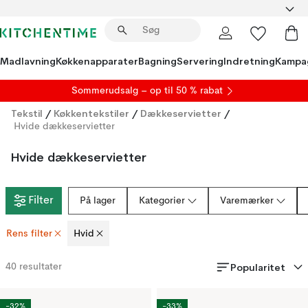
Madlavning
Køkkenapparater
Bagning
Servering
Indretning
Kampa
S
ommerudsalg
– op til 50 % rabat
Tekstil
/
Køkkentekstiler
/
Dækkeservietter
/
Hvide dækkeservietter
Hvide dækkeservietter
Filter
På lager
Kategorier
Varemærker
Rens filter
Hvid
Popularitet
40
resultater
-32%
-33%