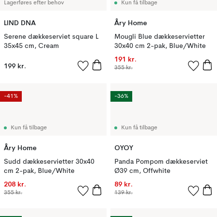
Lagerføres efter behov
Kun få tilbage
LIND DNA
Åry Home
Serene dækkeserviet square L
Mougli Blue dækkeservietter
35x45 cm, Cream
30x40 cm 2-pak, Blue/White
191 kr.
199 kr.
355 kr.
-41%
-36%
Kun få tilbage
Kun få tilbage
Åry Home
OYOY
Sudd dækkeservietter 30x40
Panda Pompom dækkeserviet
cm 2-pak, Blue/White
Ø39 cm, Offwhite
208 kr.
89 kr.
355 kr.
139 kr.