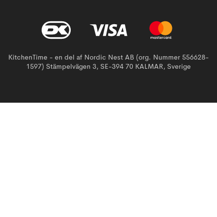
KitchenTime - en del af Nordic Nest AB (org. Nummer 556628-
1597) Stämpelvägen 3, SE-394 70 KALMAR, Sverige