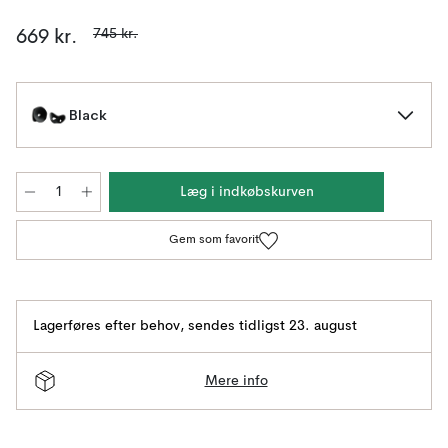
745 kr.
669 kr.
Black
Læg i indkøbskurven
Gem som favorit
Lagerføres efter behov
,
sendes tidligst 23. august
Mere info