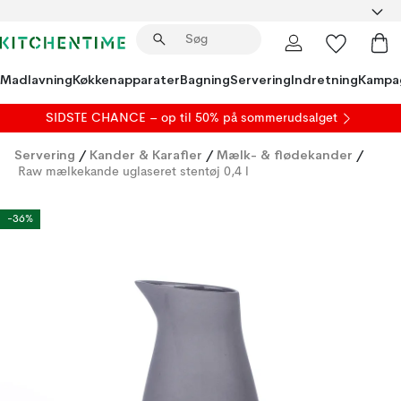
Madlavning
Køkkenapparater
Bagning
Servering
Indretning
Kampa
SIDSTE CHANCE – op til 50% på
sommerudsalget
Servering
/
Kander & Karafler
/
Mælk- & flødekander
/
Raw mælkekande uglaseret stentøj 0,4 l
-36%