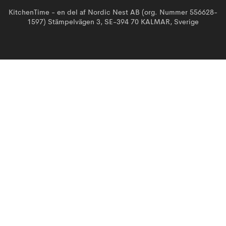
KitchenTime - en del af Nordic Nest AB (org. Nummer 556628-
1597) Stämpelvägen 3, SE-394 70 KALMAR, Sverige