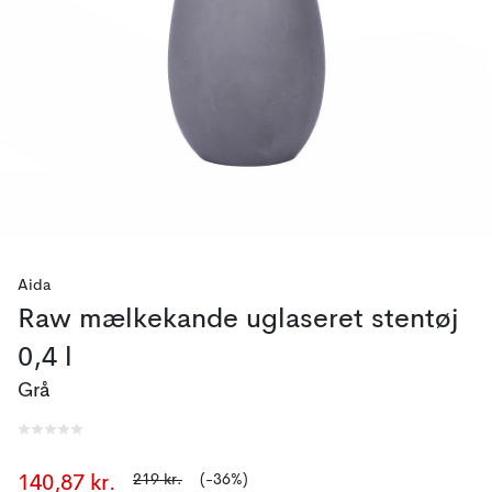
Aida
Raw mælkekande uglaseret stentøj
0,4 l
Grå
219 kr.
(-36%)
140,87 kr.