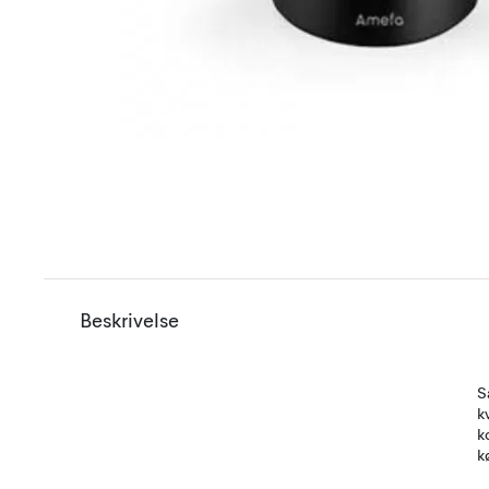
Beskrivelse
S
k
k
k