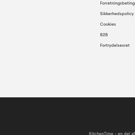
Forretningsbeting
Sikkerhedspolicy
Cookies
B2B
Fortrydelsesret
KitchenTime - en del 