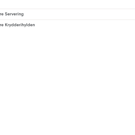
ere Servering
ere Krydderihylden