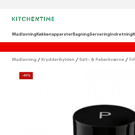
Madlavning
Køkkenapparater
Bagning
Servering
Indretning
Madlavning
/
Krydderihylden
/
Salt- & Peberkværne
/
Sa
-49%