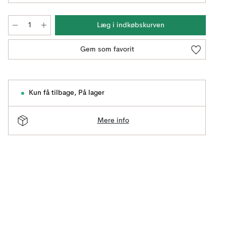
Læg i indkøbskurven
Gem som favorit
Kun få tilbage
,
På lager
Mere info