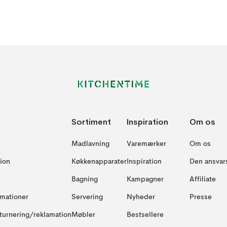
Sortiment
Inspiration
Om os
Madlavning
Varemærker
Om os
ion
Køkkenapparater
Inspiration
Den ansvar
Bagning
Kampagner
Affiliate
amationer
Servering
Nyheder
Presse
turnering/reklamation
Møbler
Bestsellere