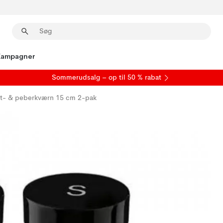
Kampagner
S
ommerudsalg
– op til 50 % rabat
lt- & peberkværn 15 cm 2-pak