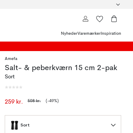
Nyheder
Varemærker
Inspiration
Amefa
Salt- & peberkværn 15 cm 2-pak
Sort
508 kr.
(-49%)
259 kr.
Sort