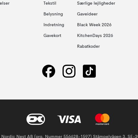
elser
Tekstil
Særlige lejligheder
Belysning
Gaveideer
Indretning
Black Week 2026
Gavekort
KitchenDays 2026
Rabatkoder
af Nordic Nest AB (org. Nummer 556628-1597) Stämpelvägen 3, SE-