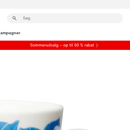
Kampagner
S
ommerudsalg
– op til 50 % rabat