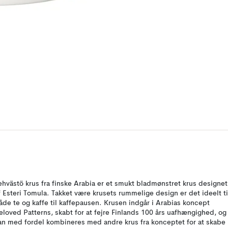
ehvästö krus fra finske Arabia er et smukt bladmønstret krus designet
f Esteri Tomula. Takket være krusets rummelige design er det ideelt ti
åde te og kaffe til kaffepausen. Krusen indgår i Arabias koncept
eloved Patterns, skabt for at fejre Finlands 100 års uafhængighed, og
an med fordel kombineres med andre krus fra konceptet for at skabe