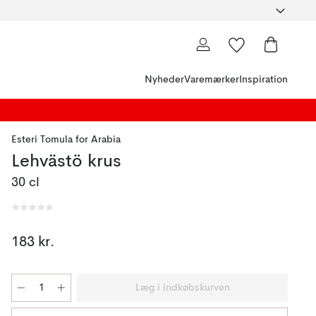
Nyheder
Varemærker
Inspiration
Esteri Tomula
for
Arabia
Lehvästö krus
30 cl
183 kr.
Læg i indkøbskurven