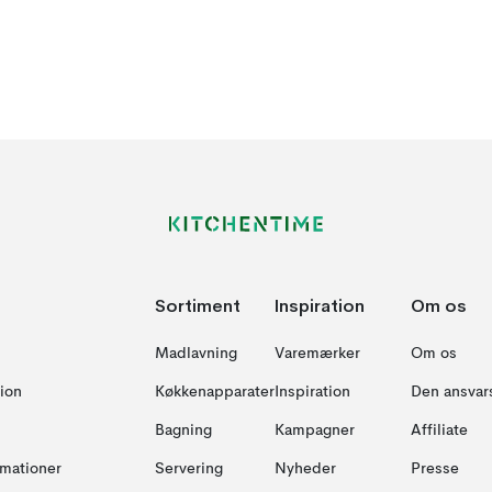
Sortiment
Inspiration
Om os
Madlavning
Varemærker
Om os
ion
Køkkenapparater
Inspiration
Den ansvar
Bagning
Kampagner
Affiliate
amationer
Servering
Nyheder
Presse