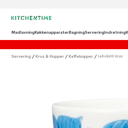
Madlavning
Køkkenapparater
Bagning
Servering
Indretning
Servering
/
Krus & Kopper
/
Kaffekopper
/
Lehvästö krus