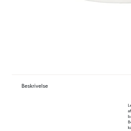
Beskrivelse
L
a
b
B
k