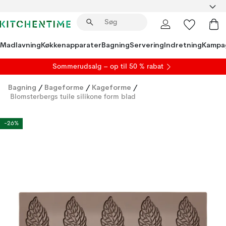
Madlavning
Køkkenapparater
Bagning
Servering
Indretning
Kampa
S
ommerudsalg
– op til 50 % rabat
Bagning
/
Bageforme
/
Kageforme
/
Blomsterbergs tuile silikone form blad
-26%