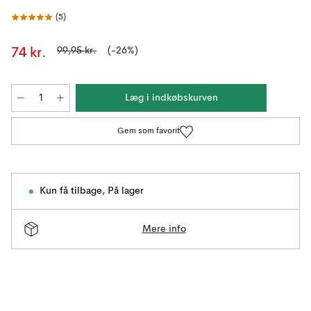
(
5
)
99,95 kr.
(-26%)
74 kr.
Læg i indkøbskurven
Gem som favorit
Kun få tilbage
,
På lager
Mere info