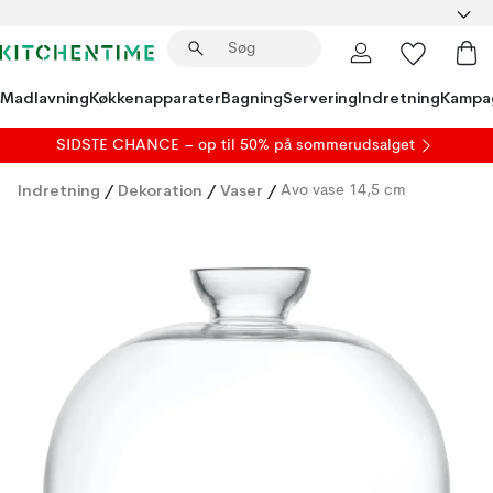
Madlavning
Køkkenapparater
Bagning
Servering
Indretning
Kampa
SIDSTE CHANCE – op til 50% på
sommerudsalget
Indretning
/
Dekoration
/
Vaser
/
Avo vase 14,5 cm