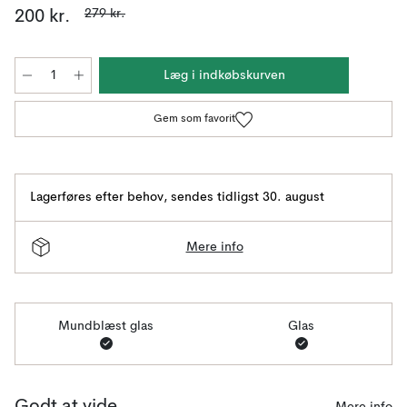
279 kr.
200 kr.
Læg i indkøbskurven
Gem som favorit
Lagerføres efter behov
,
sendes tidligst 30. august
Mere info
Mundblæst glas
Glas
Mere info