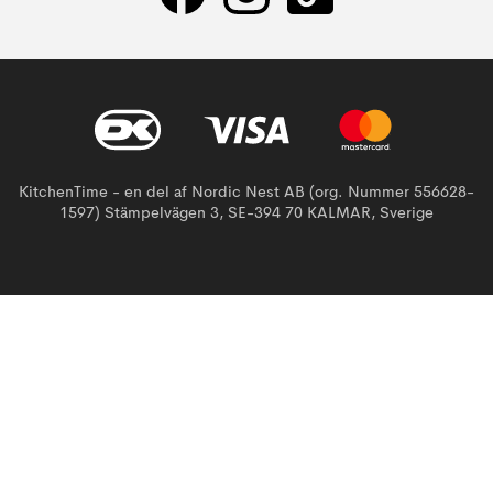
KitchenTime - en del af Nordic Nest AB (org. Nummer 556628-
1597) Stämpelvägen 3, SE-394 70 KALMAR, Sverige