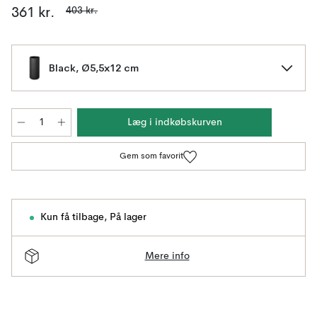
403 kr.
361 kr.
Black, Ø5,5x12 cm
Læg i indkøbskurven
Gem som favorit
Kun få tilbage
,
På lager
Mere info