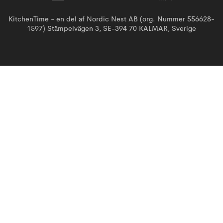
KitchenTime - en del af Nordic Nest AB (org. Nummer 556628-
1597) Stämpelvägen 3, SE-394 70 KALMAR, Sverige