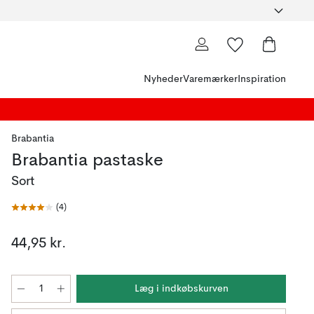
Nyheder
Varemærker
Inspiration
Brabantia
Brabantia pastaske
Sort
(
4
)
44,95 kr.
Læg i indkøbskurven