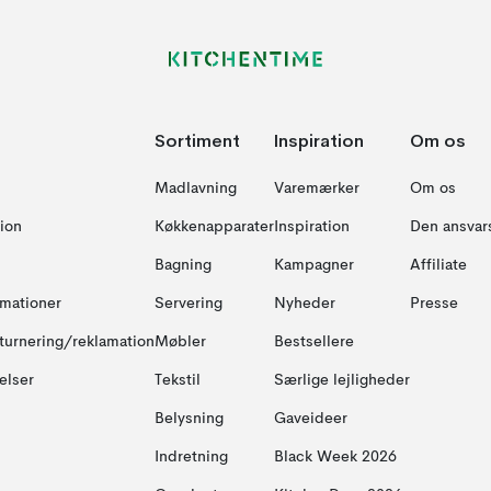
Sortiment
Inspiration
Om os
Madlavning
Varemærker
Om os
ion
Køkkenapparater
Inspiration
Den ansvar
Bagning
Kampagner
Affiliate
amationer
Servering
Nyheder
Presse
turnering/reklamation
Møbler
Bestsellere
elser
Tekstil
Særlige lejligheder
Belysning
Gaveideer
Indretning
Black Week 2026