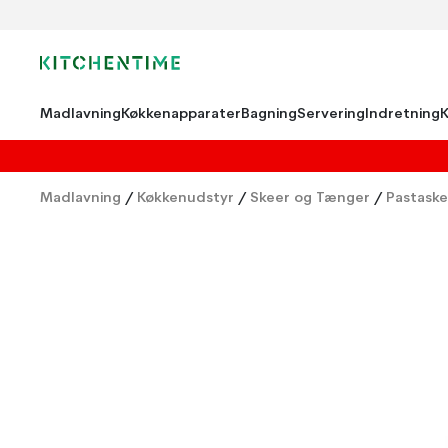
Madlavning
Køkkenapparater
Bagning
Servering
Indretning
Madlavning
/
Køkkenudstyr
/
Skeer og Tænger
/
Pastaske