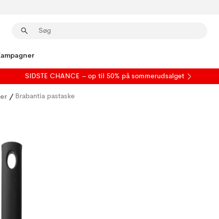
Kampagner
SIDSTE CHANCE – op til 50% på
sommerudsalget
er
/
Brabantia pastaske