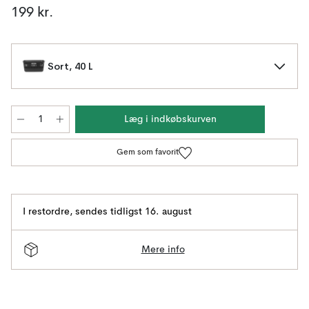
199 kr.
Sort, 40 L
Læg i indkøbskurven
Gem som favorit
I restordre
,
sendes tidligst 16. august
Mere info