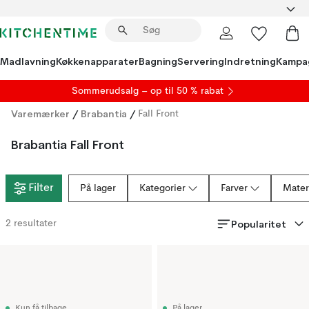
Madlavning
Køkkenapparater
Bagning
Servering
Indretning
Kampa
S
ommerudsalg
– op til 50 % rabat
Varemærker
/
Brabantia
/
Fall Front
Brabantia Fall Front
Filter
På lager
Kategorier
Farver
Mater
Popularitet
2
resultater
Kun få tilbage
På lager