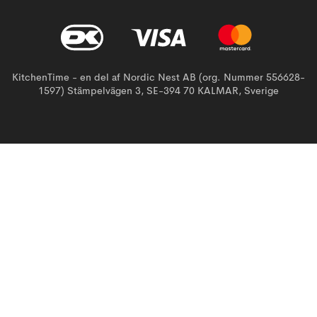
KitchenTime - en del af Nordic Nest AB (org. Nummer 556628-
1597) Stämpelvägen 3, SE-394 70 KALMAR, Sverige