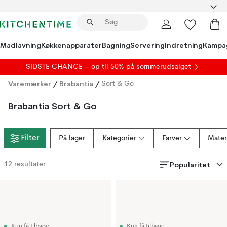
Madlavning
Køkkenapparater
Bagning
Servering
Indretning
Kampa
SIDSTE CHANCE – op til 50% på
sommerudsalget
Varemærker
/
Brabantia
/
Sort & Go
Brabantia Sort & Go
Filter
På lager
Kategorier
Farver
Mater
Popularitet
12
resultater
Kun få tilbage
Kun få tilbage