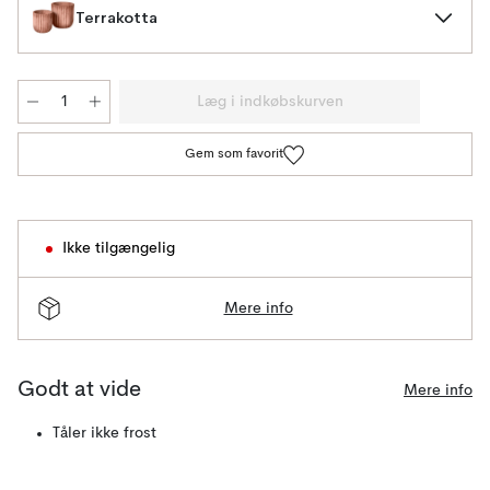
Terrakotta
Læg i indkøbskurven
Gem som favorit
Ikke tilgængelig
Mere info
Godt at vide
Mere info
Tåler ikke frost