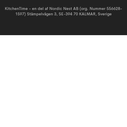
KitchenTime - en del af Nordic Nest AB (org. Nummer 556628-
1597) Stämpelvägen 3, SE-394 70 KALMAR, Sverige