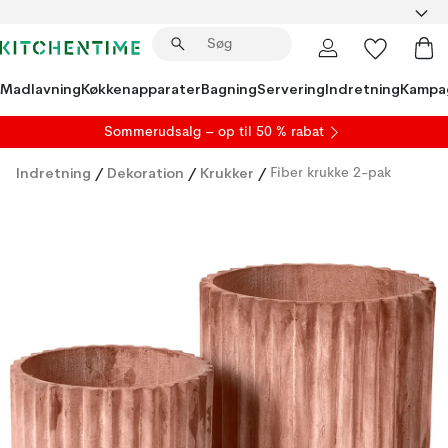
Madlavning
Køkkenapparater
Bagning
Servering
Indretning
Kampa
S
ommerudsalg
– op til 50 % rabat
Indretning
/
Dekoration
/
Krukker
/
Fiber krukke 2-pak