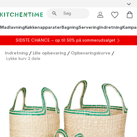
Madlavning
Køkkenapparater
Bagning
Servering
Indretning
Kampa
SIDSTE CHANCE – op til 50% på
sommerudsalget
Indretning
/
Lille opbevaring
/
Opbevaringskurve
/
Lykke kurv 3 dele