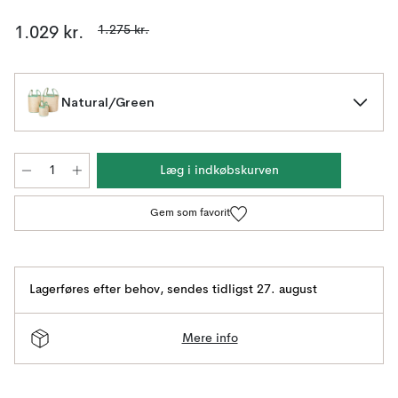
1.275 kr.
1.029 kr.
Natural/Green
Læg i indkøbskurven
Gem som favorit
Lagerføres efter behov
,
sendes tidligst 27. august
Mere info