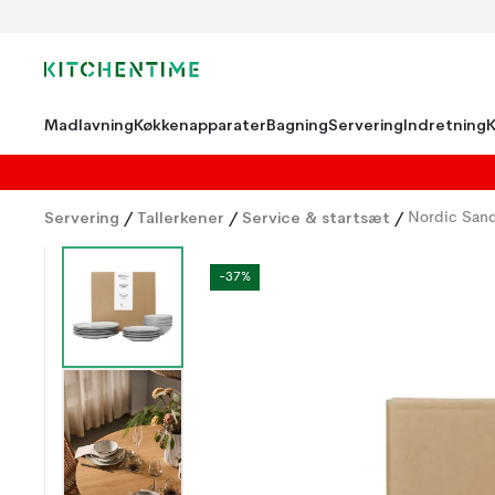
Madlavning
Køkkenapparater
Bagning
Servering
Indretning
Servering
/
Tallerkener
/
Service & startsæt
/
Nordic Sand
-37%