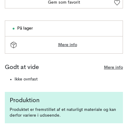
Gem som favorit
På lager
Mere info
Godt at vide
Mere info
Ikke ovnfast
Produktion
Produktet er fremstillet af et naturligt materiale og kan
derfor variere i udseende.