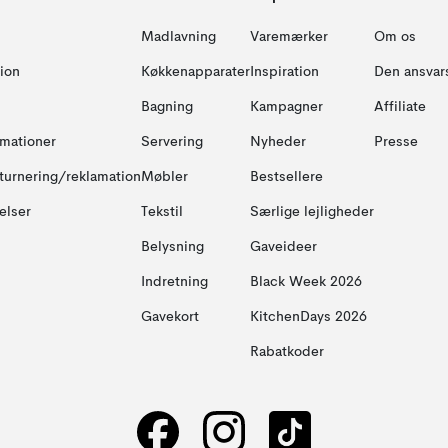
Madlavning
Varemærker
Om os
ion
Køkkenapparater
Inspiration
Den ansvar
Bagning
Kampagner
Affiliate
amationer
Servering
Nyheder
Presse
turnering/reklamation
Møbler
Bestsellere
elser
Tekstil
Særlige lejligheder
Belysning
Gaveideer
Indretning
Black Week 2026
Gavekort
KitchenDays 2026
Rabatkoder