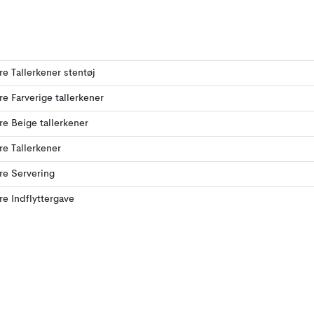
ere Tallerkener stentøj
ere Farverige tallerkener
ere Beige tallerkener
ere Tallerkener
ere Servering
ere Indflyttergave