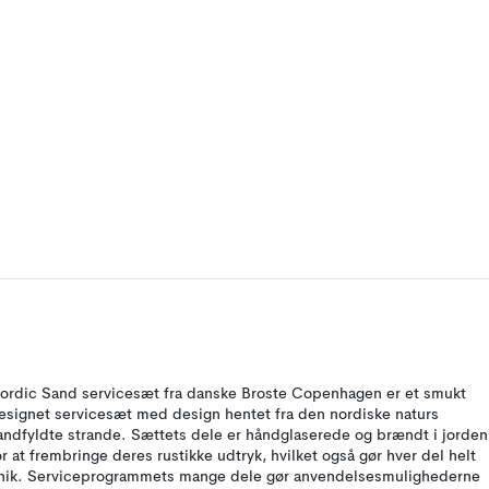
ordic Sand servicesæt fra danske Broste Copenhagen er et smukt
esignet servicesæt med design hentet fra den nordiske naturs
andfyldte strande. Sættets dele er håndglaserede og brændt i jorden
or at frembringe deres rustikke udtryk, hvilket også gør hver del helt
nik. Serviceprogrammets mange dele gør anvendelsesmulighederne