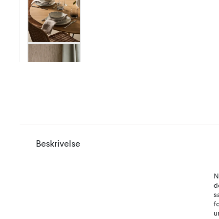
Beskrivelse
N
d
s
f
u