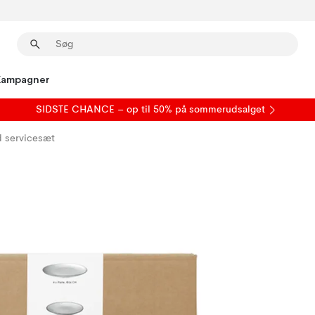
Kampagner
SIDSTE CHANCE – op til 50% på
sommerudsalget
 servicesæt