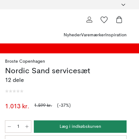
Nyheder
Varemærker
Inspiration
Broste Copenhagen
Nordic Sand servicesæt
12 dele
1.599 kr.
(-37%)
1.013 kr.
Læg i indkøbskurven