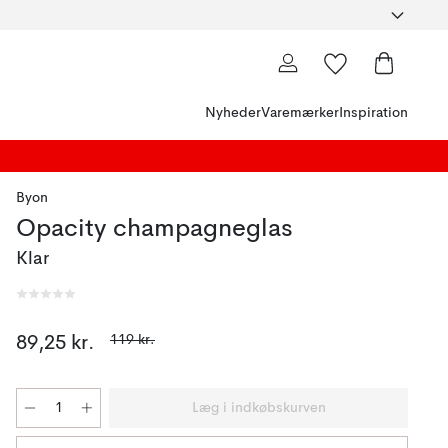
Nyheder
Varemærker
Inspiration
Byon
Opacity champagneglas
Klar
119 kr.
89,25 kr.
Læg i indkøbskurven