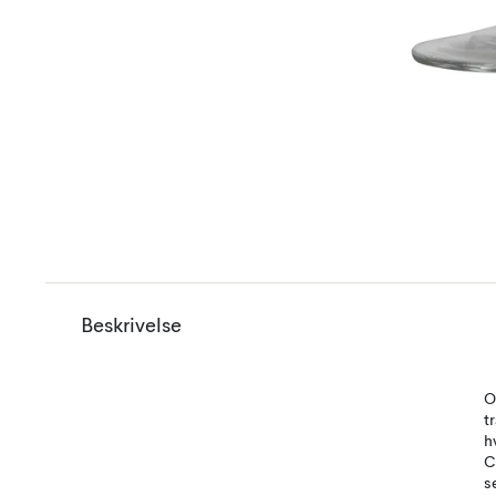
Beskrivelse
O
t
h
C
s