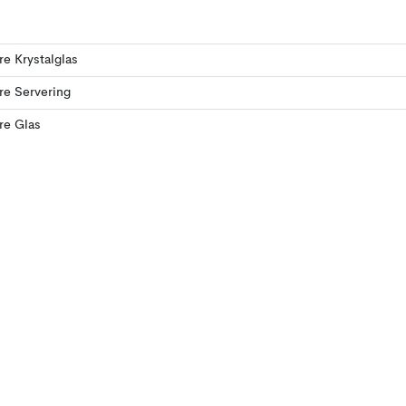
ere Krystalglas
ere Servering
ere Glas