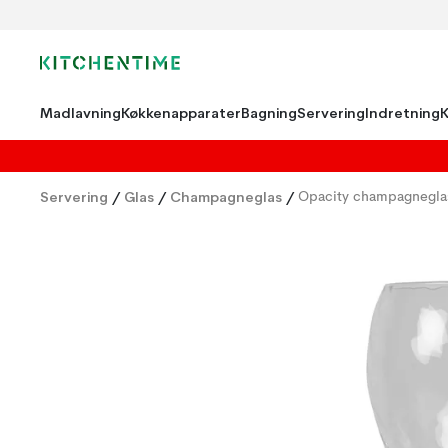
Madlavning
Køkkenapparater
Bagning
Servering
Indretning
Servering
/
Glas
/
Champagneglas
/
Opacity champagnegla