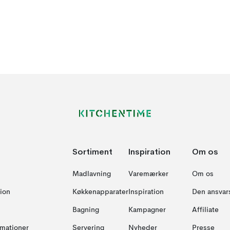
Sortiment
Inspiration
Om os
Madlavning
Varemærker
Om os
ion
Køkkenapparater
Inspiration
Den ansvar
Bagning
Kampagner
Affiliate
amationer
Servering
Nyheder
Presse