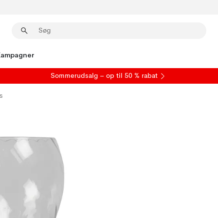
Kampagner
S
ommerudsalg
– op til 50 % rabat
s