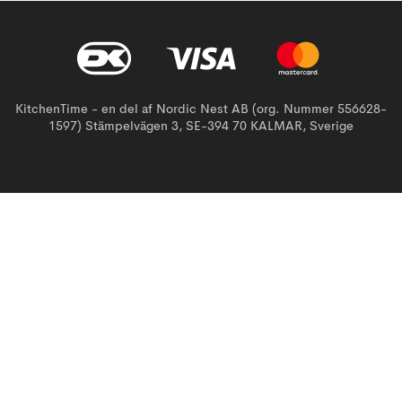
KitchenTime - en del af Nordic Nest AB (org. Nummer 556628-
1597) Stämpelvägen 3, SE-394 70 KALMAR, Sverige