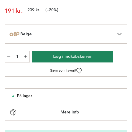
239 kr.
(-20%)
191 kr.
Beige
Læg i indkøbskurven
Gem som favorit
På lager
Mere info