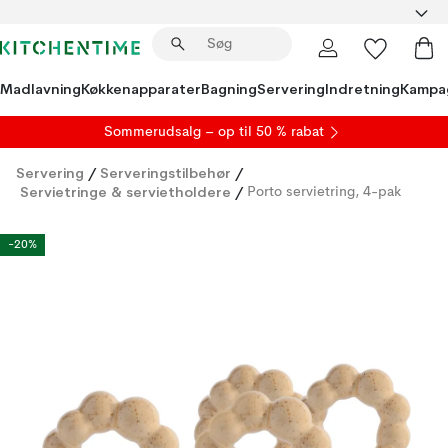
Madlavning
Køkkenapparater
Bagning
Servering
Indretning
Kampa
S
ommerudsalg
– op til 50 % rabat
Servering
/
Serveringstilbehør
/
Servietringe & servietholdere
/
Porto servietring, 4-pak
-20%