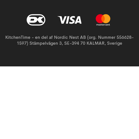
KitchenTime - en del af Nordic Nest AB (org. Nummer 556628-
1597) Stämpelvägen 3, SE-394 70 KALMAR, Sverige