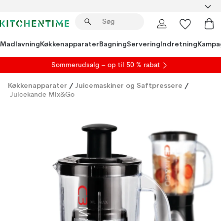
Madlavning
Køkkenapparater
Bagning
Servering
Indretning
Kampa
S
ommerudsalg
– op til 50 % rabat
Køkkenapparater
/
Juicemaskiner og Saftpressere
/
Juicekande Mix&Go