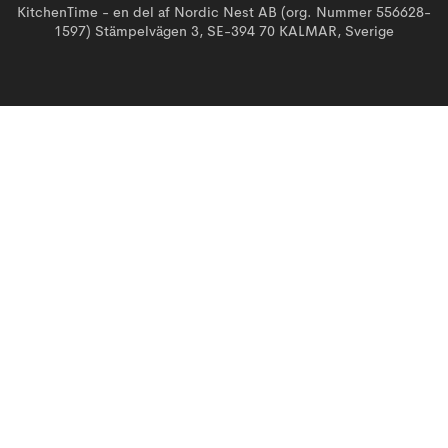
KitchenTime - en del af Nordic Nest AB (org. Nummer 556628-
1597) Stämpelvägen 3, SE-394 70 KALMAR, Sverige