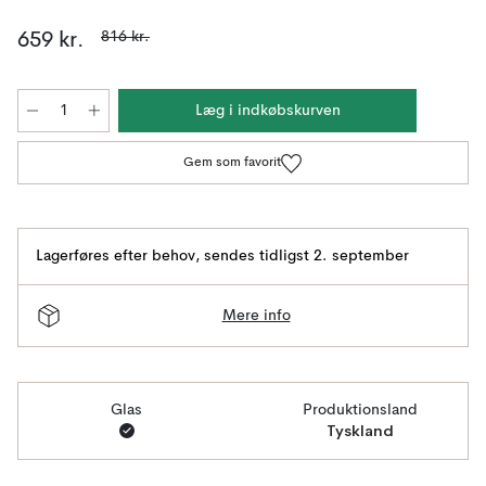
816 kr.
659 kr.
Læg i indkøbskurven
Gem som favorit
Lagerføres efter behov
,
sendes tidligst 2. september
Mere info
Glas
Produktionsland
Tyskland