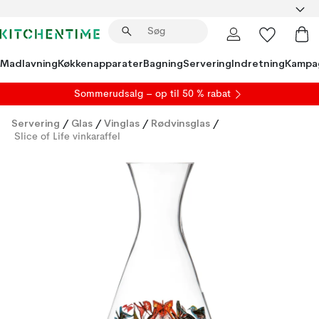
Madlavning
Køkkenapparater
Bagning
Servering
Indretning
Kampa
S
ommerudsalg
– op til 50 % rabat
Servering
/
Glas
/
Vinglas
/
Rødvinsglas
/
Slice of Life vinkaraffel