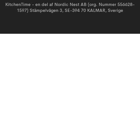
KitchenTime - en del af Nordic Nest AB (org. Nummer 556628-
1597) Stämpelvägen 3, SE-394 70 KALMAR, Sverige