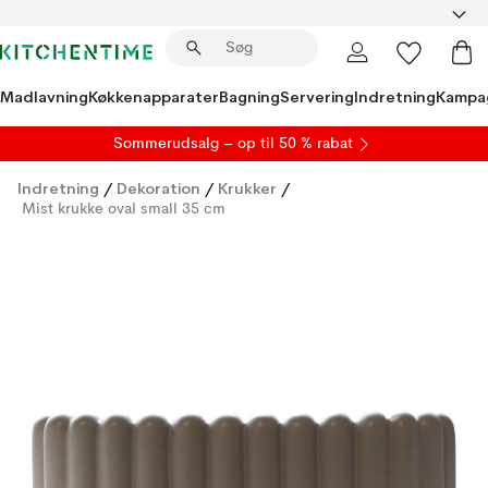
Madlavning
Køkkenapparater
Bagning
Servering
Indretning
Kampa
S
ommerudsalg
– op til 50 % rabat
Indretning
/
Dekoration
/
Krukker
/
Mist krukke oval small 35 cm