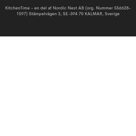
KitchenTime - en del af Nordic Nest AB (org. Nummer 556628-
1597) Stämpelvägen 3, SE-394 70 KALMAR, Sverige