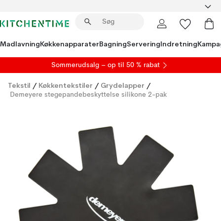
Madlavning
Køkkenapparater
Bagning
Servering
Indretning
Kampa
S
ommerudsalg
– op til 50 % rabat
Tekstil
/
Køkkentekstiler
/
Grydelapper
/
Demeyere stegepandebeskyttelse silikone 2-pak