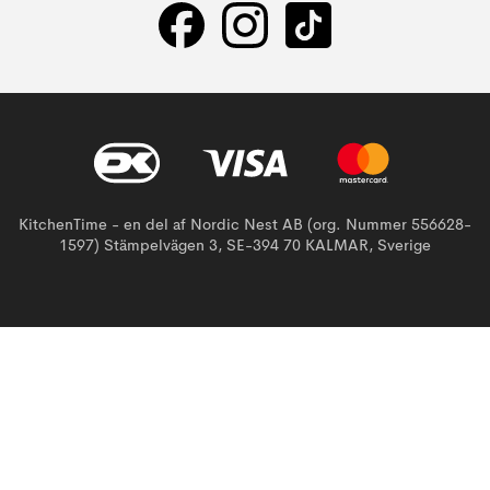
KitchenTime - en del af Nordic Nest AB (org. Nummer 556628-
1597) Stämpelvägen 3, SE-394 70 KALMAR, Sverige