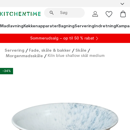
Madlavning
Køkkenapparater
Bagning
Servering
Indretning
Kampa
S
ommerudsalg
– op til 50 % rabat
Servering
/
Fade, skåle & bakker
/
Skåle
/
Morgenmadsskåle
/
Kiln blue shallow skål medium
-34%