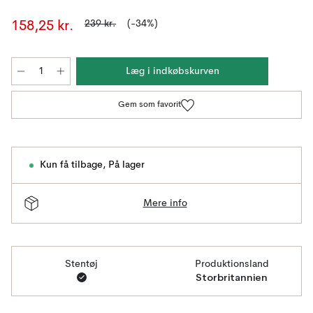
239 kr.
(-34%)
158,25 kr.
Læg i indkøbskurven
Gem som favorit
Kun få tilbage
,
På lager
Mere info
Stentøj
Produktionsland
Storbritannien