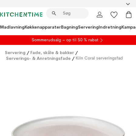
Madlavning
Køkkenapparater
Bagning
Servering
Indretning
Kampa
S
ommerudsalg
– op til 50 % rabat
Servering
/
Fade, skåle & bakker
/
Serverings- & Anretningsfade
/
Kiln Coral serveringsfad