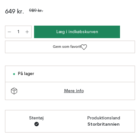
989 kr.
649 kr.
Læg i indkøbskurven
Gem som favorit
På lager
Mere info
Stentøj
Produktionsland
Storbritannien