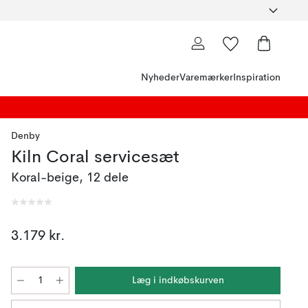
Nyheder
Varemærker
Inspiration
Denby
Kiln Coral servicesæt
Koral-beige, 12 dele
3.179 kr.
Læg i indkøbskurven