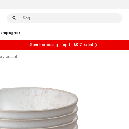
Kampagner
S
ommerudsalg
– op til 50 % rabat
servicesæt