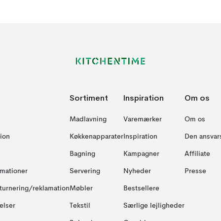
Sortiment
Inspiration
Om os
Madlavning
Varemærker
Om os
ion
Køkkenapparater
Inspiration
Den ansvar
Bagning
Kampagner
Affiliate
amationer
Servering
Nyheder
Presse
turnering/reklamation
Møbler
Bestsellere
elser
Tekstil
Særlige lejligheder