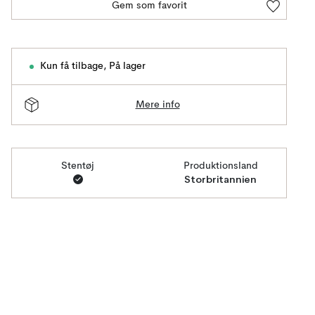
Gem som favorit
Kun få tilbage
,
På lager
Mere info
Stentøj
Produktionsland
Storbritannien