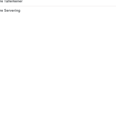
ere Tallerkener
ere Servering