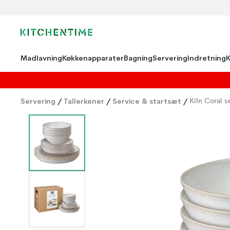
Madlavning
Køkkenapparater
Bagning
Servering
Indretning
Servering
/
Tallerkener
/
Service & startsæt
/
Kiln Coral 