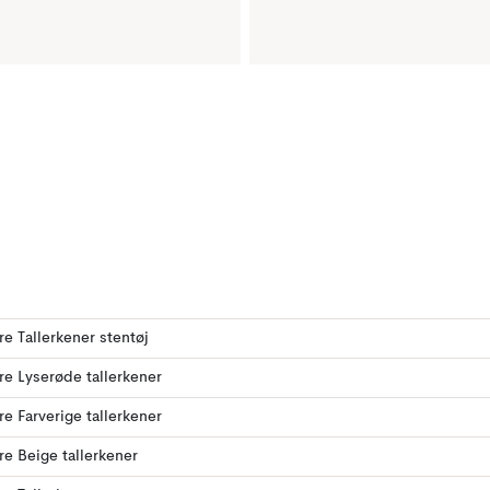
ere Tallerkener stentøj
ere Lyserøde tallerkener
ere Farverige tallerkener
ere Beige tallerkener