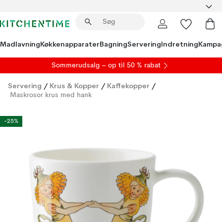
Madlavning
Køkkenapparater
Bagning
Servering
Indretning
Kampa
S
ommerudsalg
– op til 50 % rabat
Servering
/
Krus & Kopper
/
Kaffekopper
/
Maskrosor krus med hank
-25%