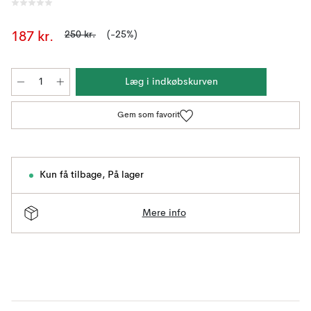
250 kr.
(-25%)
187 kr.
Læg i indkøbskurven
Gem som favorit
Kun få tilbage
,
På lager
Mere info