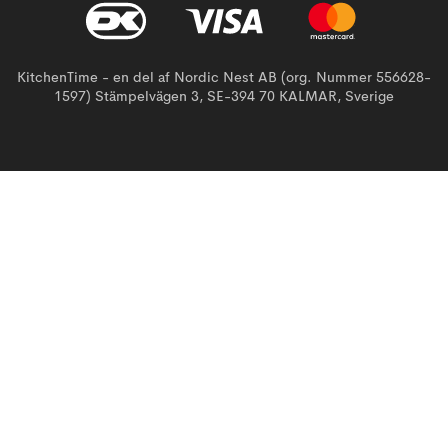
KitchenTime - en del af Nordic Nest AB (org. Nummer 556628-
1597) Stämpelvägen 3, SE-394 70 KALMAR, Sverige