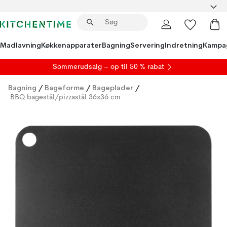
Madlavning
Køkkenapparater
Bagning
Servering
Indretning
Kampa
S
ommerudsalg
– op til 50 % rabat
Bagning
/
Bageforme
/
Bageplader
/
BBQ bagestål/pizzastål 36x36 cm