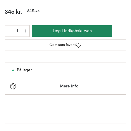
615 kr.
345 kr.
Læg i indkøbskurven
Gem som favorit
På lager
Mere info