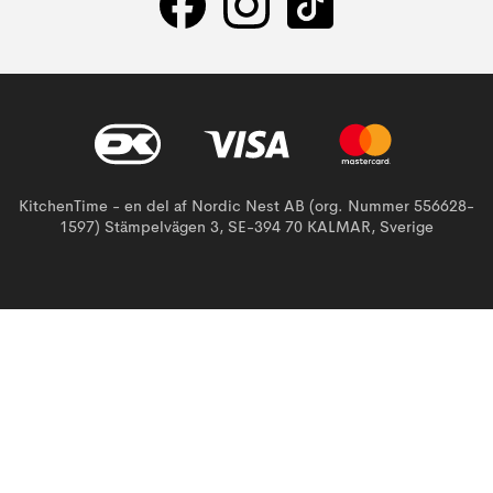
KitchenTime - en del af Nordic Nest AB (org. Nummer 556628-
1597) Stämpelvägen 3, SE-394 70 KALMAR, Sverige