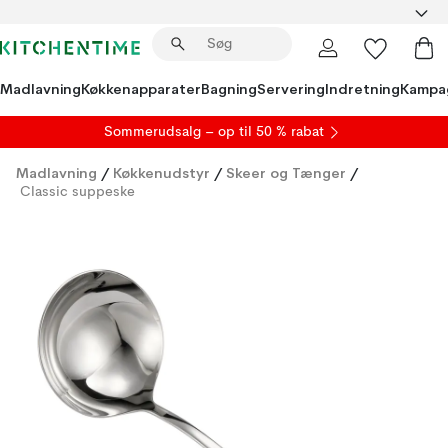
Madlavning
Køkkenapparater
Bagning
Servering
Indretning
Kampa
S
ommerudsalg
– op til 50 % rabat
Madlavning
/
Køkkenudstyr
/
Skeer og Tænger
/
Classic suppeske