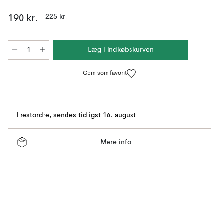
225 kr.
190 kr.
Læg i indkøbskurven
Gem som favorit
I restordre
,
sendes tidligst 16. august
Mere info