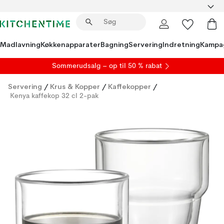
Madlavning
Køkkenapparater
Bagning
Servering
Indretning
Kampa
S
ommerudsalg
– op til 50 % rabat
Servering
/
Krus & Kopper
/
Kaffekopper
/
Kenya kaffekop 32 cl 2-pak