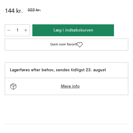
322 kr.
144 kr.
Læg i indkøbskurven
Gem som favorit
Lagerføres efter behov
,
sendes tidligst 23. august
Mere info