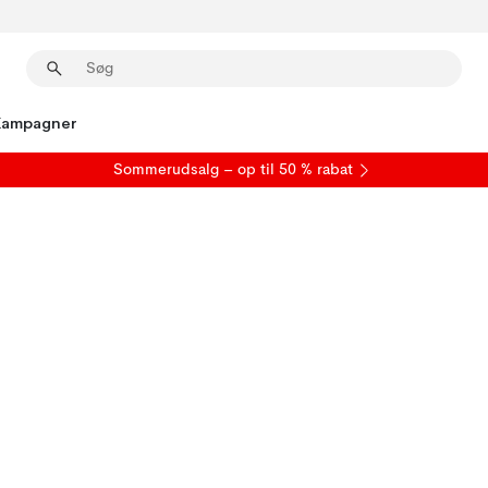
Kampagner
S
ommerudsalg
– op til 50 % rabat