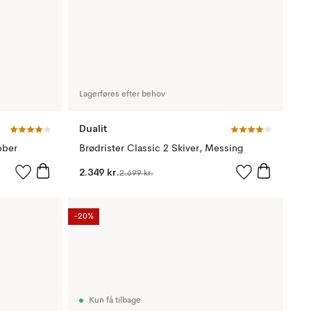
Lagerføres efter behov
Dualit
bber
Brødrister Classic 2 Skiver, Messing
2.349 kr.
2.699 kr.
-20%
Kun få tilbage