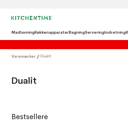
Madlavning
Køkkenapparater
Bagning
Servering
Indretning
Varemærker
/
Dualit
Dualit
Bestsellere