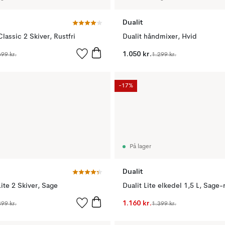
Dualit
Classic 2 Skiver, Rustfri
Dualit håndmixer, Hvid
1.050 kr.
699 kr.
1.299 kr.
-17%
På lager
Dualit
Lite 2 Skiver, Sage
Dualit Lite elkedel 1,5 L, Sage-r
1.160 kr.
399 kr.
1.399 kr.