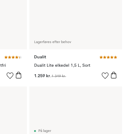
Lagerføres efter behov
Dualit
tfri
Dualit Lite elkedel 1,5 L, Sort
1.259 kr.
1.349 kr.
På lager