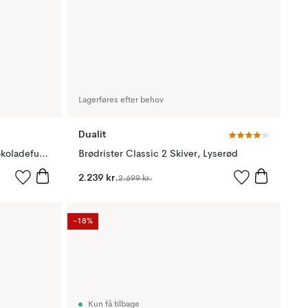
Lagerføres efter behov
Dualit
Dualit mælkeskummer med chokoladefunktion 20,5 cm, Sort
Brødrister Classic 2 Skiver, Lyserød
2.239 kr.
2.699 kr.
-18%
Kun få tilbage