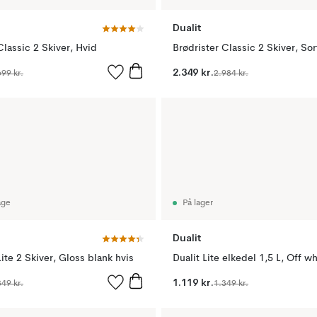
Dualit
Classic 2 Skiver, Hvid
Brødrister Classic 2 Skiver, Sor
2.349 kr.
699 kr.
2.984 kr.
age
På lager
Dualit
Lite 2 Skiver, Gloss blank hvis
Dualit Lite elkedel 1,5 L, Off wh
1.119 kr.
349 kr.
1.349 kr.