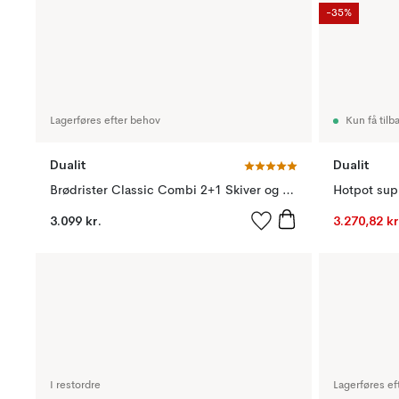
-35%
Lagerføres efter behov
Kun få tilb
Dualit
Dualit
Brødrister Classic Combi 2+1 Skiver og toastgitter, Mat sort
Hotpot sup
3.099 kr.
3.270,82 kr
I restordre
Lagerføres ef