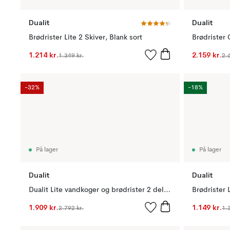
Dualit
Dualit
Brødrister Lite 2 Skiver, Blank sort
Brødrister 
1.214 kr.
2.159 kr.
1.349 kr.
2.
-32%
-18%
På lager
På lager
Dualit
Dualit
Dualit Lite vandkoger og brødrister 2 dele, Sort
Brødrister 
1.909 kr.
1.149 kr.
2.792 kr.
1.