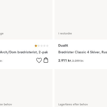
age
I restordre
Dualit
/Arch/Dom brødristerist, 2-pak
Brødrister Classic 4 Skiver, Rus
2.911 kr.
r.
3.399 kr.
ter behov
Lagerføres efter behov