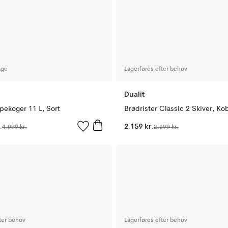
age
Lagerføres efter behov
Dualit
pekoger 11 L, Sort
Brødrister Classic 2 Skiver, Ko
.
2.159 kr.
4.999 kr.
2.699 kr.
ter behov
Lagerføres efter behov