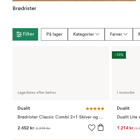
Brødrister
Filter
På lager
Kategorier
Farver
-10%
Lagerføres efter behov
I restordre
Dualit
Dualit
Brødrister Classic Combi 2+1 Skiver og toastgitter, Rustfri
Dualit Lite 
2.652 kr.
1.214 kr.
3.249 kr.
1.