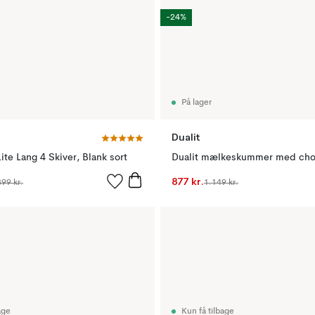
-24%
På lager
Dualit
Lite Lang 4 Skiver, Blank sort
877 kr.
899 kr.
1.149 kr.
age
Kun få tilbage