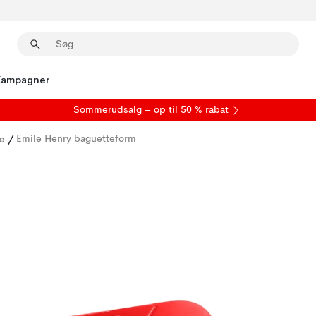
Kampagner
S
ommerudsalg
– op til 50 % rabat
e
/
Emile Henry baguetteform