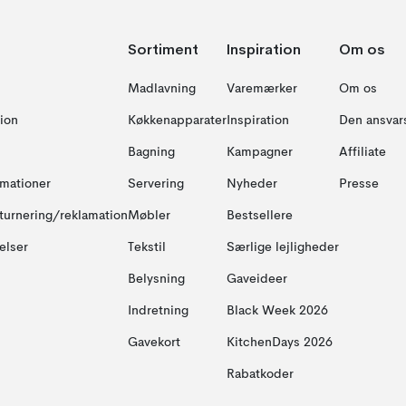
Sortiment
Inspiration
Om os
Madlavning
Varemærker
Om os
ion
Køkkenapparater
Inspiration
Den ansvar
Bagning
Kampagner
Affiliate
amationer
Servering
Nyheder
Presse
turnering/reklamation
Møbler
Bestsellere
elser
Tekstil
Særlige lejligheder
Belysning
Gaveideer
Indretning
Black Week 2026
Gavekort
KitchenDays 2026
Rabatkoder