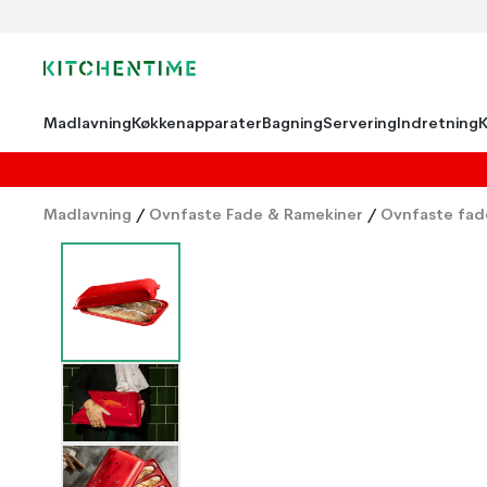
Madlavning
Køkkenapparater
Bagning
Servering
Indretning
Madlavning
/
Ovnfaste Fade & Ramekiner
/
Ovnfaste fad