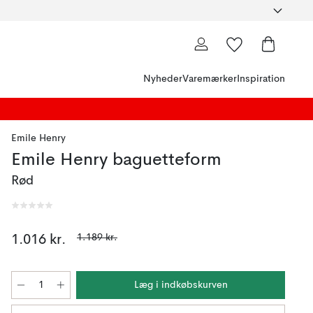
Nyheder
Varemærker
Inspiration
Emile Henry
Emile Henry baguetteform
Rød
1.189 kr.
1.016 kr.
Læg i indkøbskurven