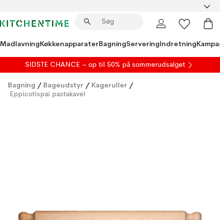
Madlavning
Køkkenapparater
Bagning
Servering
Indretning
Kampa
SIDSTE CHANCE – op til 50% på
sommerudsalget
Bagning
/
Bageudstyr
/
Kageruller
/
Eppicotispai pastakavel