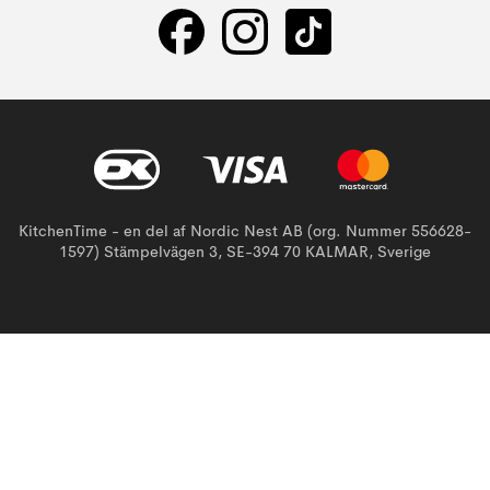
KitchenTime - en del af Nordic Nest AB (org. Nummer 556628-
1597) Stämpelvägen 3, SE-394 70 KALMAR, Sverige