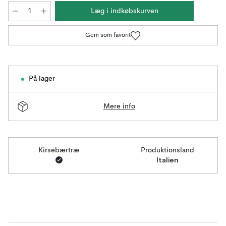
Læg i indkøbskurven
Gem som favorit
På lager
Mere info
Kirsebærtræ
Produktionsland
Italien