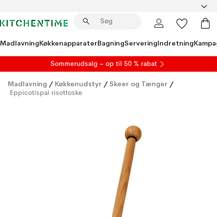
Madlavning
Køkkenapparater
Bagning
Servering
Indretning
Kampa
S
ommerudsalg
– op til 50 % rabat
Madlavning
/
Køkkenudstyr
/
Skeer og Tænger
/
Eppicotispai risottoske