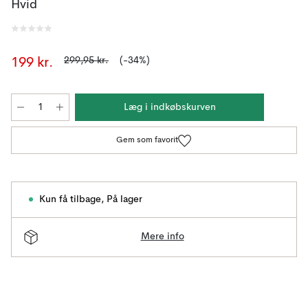
Hvid
299,95 kr.
(-34%)
199 kr.
Læg i indkøbskurven
Gem som favorit
Kun få tilbage
,
På lager
Mere info