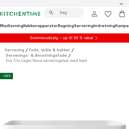
Madlavning
Køkkenapparater
Bagning
Servering
Indretning
Kampa
S
ommerudsalg
– op til 50 % rabat
Servering
/
Fade, skåle & bakker
/
Serverings- & Anretningsfade
/
Eva Trio Legio Nova serveringsfad med kant
-34%