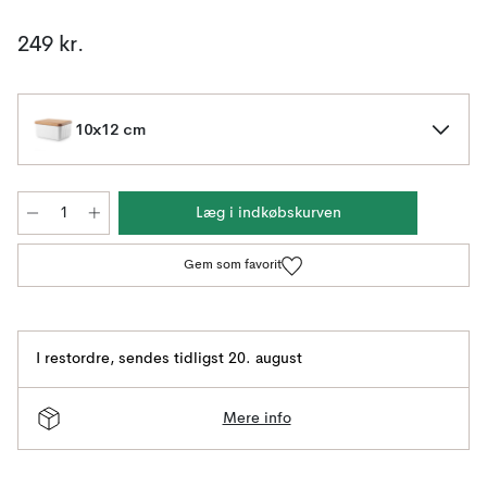
249 kr.
10x12 cm
Læg i indkøbskurven
Gem som favorit
I restordre
,
sendes tidligst 20. august
Mere info