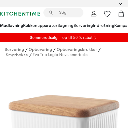
Madlavning
Køkkenapparater
Bagning
Servering
Indretning
Kampa
S
ommerudsalg
– op til 50 % rabat
Servering
/
Opbevaring
/
Opbevaringskrukker
/
Smørbokse
/
Eva Trio Legio Nova smørboks