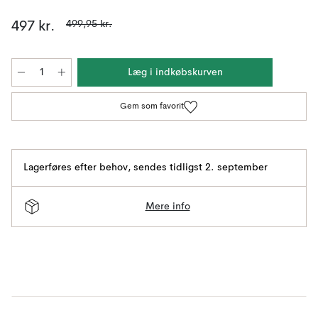
499,95 kr.
497 kr.
Læg i indkøbskurven
Gem som favorit
Lagerføres efter behov
,
sendes tidligst 2. september
Mere info