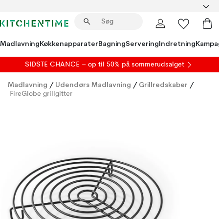
Madlavning
Køkkenapparater
Bagning
Servering
Indretning
Kampa
SIDSTE CHANCE – op til 50% på
sommerudsalget
Madlavning
/
Udendørs Madlavning
/
Grillredskaber
/
FireGlobe grillgitter