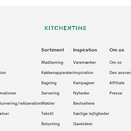
Sortiment
Inspiration
Om os
Madlavning
Varemærker
Om os
ion
Køkkenapparater
Inspiration
Den ansvar
Bagning
Kampagner
Affiliate
amationer
Servering
Nyheder
Presse
turnering/reklamation
Møbler
Bestsellere
elser
Tekstil
Særlige lejligheder
Belysning
Gaveideer