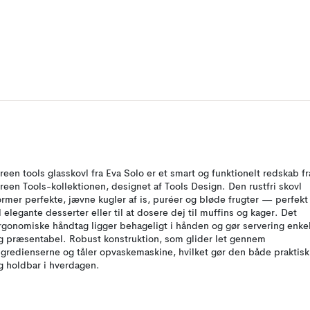
reen tools glasskovl fra Eva Solo er et smart og funktionelt redskab fr
reen Tools-kollektionen, designet af Tools Design. Den rustfri skovl
ormer perfekte, jævne kugler af is, puréer og bløde frugter — perfekt
il elegante desserter eller til at dosere dej til muffins og kager. Det
rgonomiske håndtag ligger behageligt i hånden og gør servering enke
g præsentabel. Robust konstruktion, som glider let gennem
ngredienserne og tåler opvaskemaskine, hvilket gør den både praktisk
g holdbar i hverdagen.