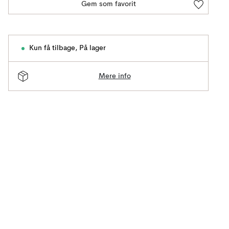
Gem som favorit
Kun få tilbage
,
På lager
Mere info