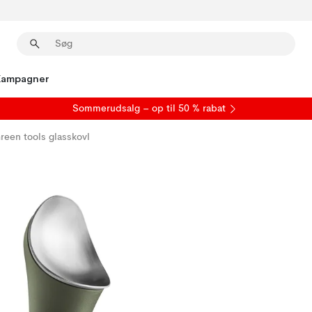
Kampagner
S
ommerudsalg
– op til 50 % rabat
reen tools glasskovl