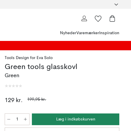
Nyheder
Varemærker
Inspiration
Tools Design
for
Eva Solo
Green tools glasskovl
Green
199,95 kr.
129 kr.
Læg i indkøbskurven