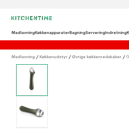
Madlavning
Køkkenapparater
Bagning
Servering
Indretning
Madlavning
/
Køkkenudstyr
/
Øvrige køkkenredskaber
/
G