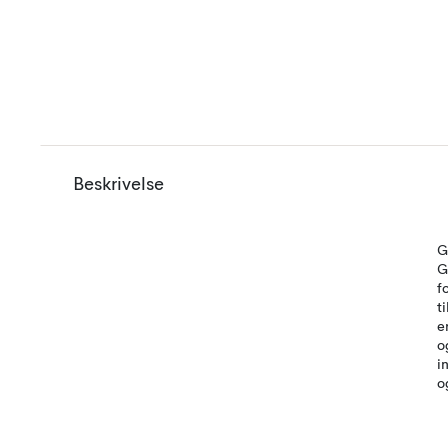
Beskrivelse
G
G
f
t
e
o
i
o