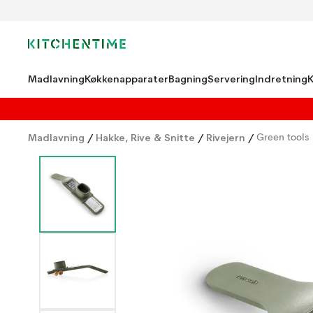
Madlavning
Køkkenapparater
Bagning
Servering
Indretning
Madlavning
/
Hakke, Rive & Snitte
/
Rivejern
/
Green tools 