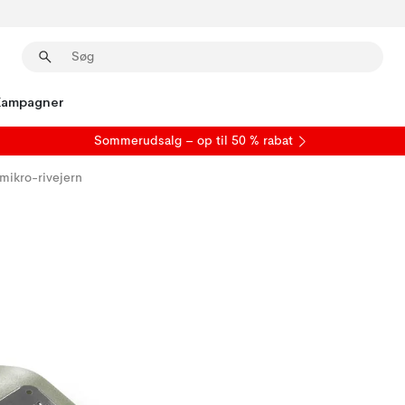
Kampagner
S
ommerudsalg
– op til 50 % rabat
mikro-rivejern