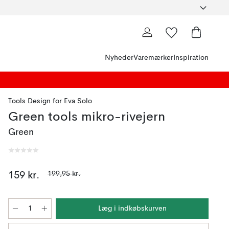
Nyheder
Varemærker
Inspiration
Tools Design
for
Eva Solo
Green tools mikro-rivejern
Green
199,95 kr.
159 kr.
Læg i indkøbskurven