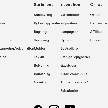
Sortiment
Inspiration
Om os
Madlavning
Varemærker
Om os
ion
Køkkenapparater
Inspiration
Den ansvar
Bagning
Kampagner
Affiliate
amationer
Servering
Nyheder
Presse
turnering/reklamation
Møbler
Bestsellere
elser
Tekstil
Særlige lejligheder
Belysning
Gaveideer
Indretning
Black Week 2026
Gavekort
KitchenDays 2026
Rabatkoder