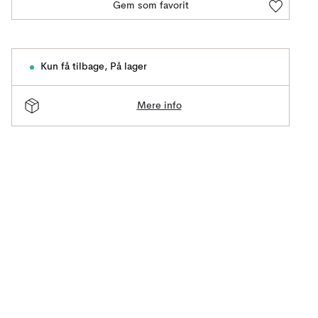
Gem som favorit
Kun få tilbage
,
På lager
Mere info