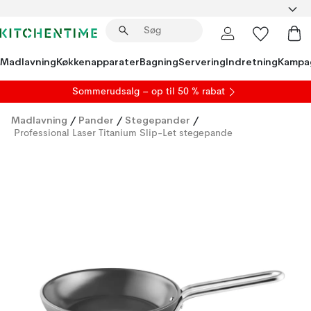
Madlavning
Køkkenapparater
Bagning
Servering
Indretning
Kampa
S
ommerudsalg
– op til 50 % rabat
Madlavning
/
Pander
/
Stegepander
/
Professional Laser Titanium Slip-Let stegepande