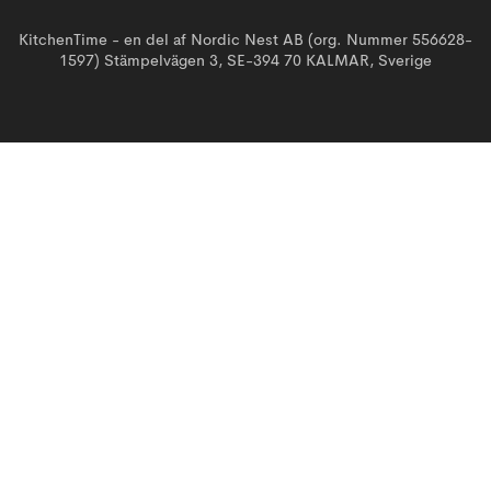
KitchenTime - en del af Nordic Nest AB (org. Nummer 556628-
1597) Stämpelvägen 3, SE-394 70 KALMAR, Sverige